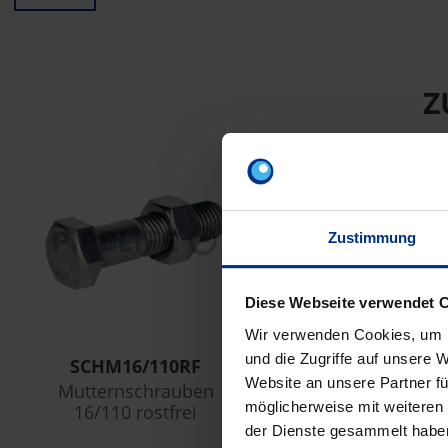
Z
Zustimmung
Diese Webseite verwendet 
Wir verwenden Cookies, um I
und die Zugriffe auf unsere 
SCHM16/110RF
BSCH16RF
Website an unsere Partner fü
Mutternschrauben
Beilagscheibe 16
möglicherweise mit weiteren
16/110 rostfrei
rostfrei
der Dienste gesammelt habe