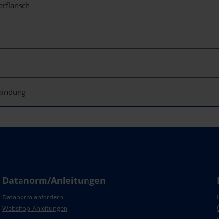
rflansch
s
rbindung
Datanorm/Anleitungen
Datanorm anfordern
Webshop-Anleitungen