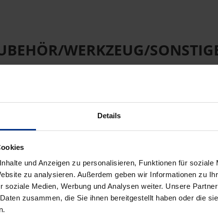
UBEHÖR/WERKZEUG/SONSTIG
Details
Cookies
nhalte und Anzeigen zu personalisieren, Funktionen für soziale
Website zu analysieren. Außerdem geben wir Informationen zu I
FGI100-16
r soziale Medien, Werbung und Analysen weiter. Unsere Partner
Flanschdichtung DN
 Daten zusammen, die Sie ihnen bereitgestellt haben oder die s
100 PN16
n.