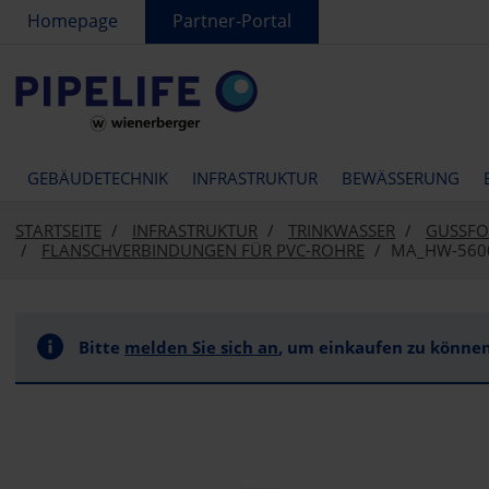
text.skipToContent
text.skipToNavigation
Homepage
Partner-Portal
GEBÄUDETECHNIK
INFRASTRUKTUR
BEWÄSSERUNG
STARTSEITE
INFRASTRUKTUR
TRINKWASSER
GUSSFO
FLANSCHVERBINDUNGEN FÜR PVC-ROHRE
MA_HW-560
Bitte
melden Sie sich an
, um einkaufen zu können