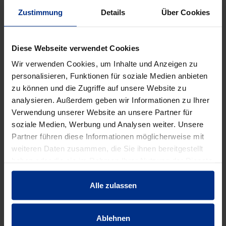
Zustimmung
Details
Über Cookies
Diese Webseite verwendet Cookies
Wir verwenden Cookies, um Inhalte und Anzeigen zu
personalisieren, Funktionen für soziale Medien anbieten
zu können und die Zugriffe auf unsere Website zu
analysieren. Außerdem geben wir Informationen zu Ihrer
Verwendung unserer Website an unsere Partner für
SCHM16/110RF
BSCH16RF
soziale Medien, Werbung und Analysen weiter. Unsere
Mutternschrauben
Beilagscheibe 16
Fla
Partner führen diese Informationen möglicherweise mit
16/110 rostfrei
rostfrei
weiteren Daten zusammen, die Sie ihnen bereitgestellt
haben oder die sie im Rahmen Ihrer Nutzung der Dienste
gesammelt haben.
Alle zulassen
EIGENSCHAFTEN
Ablehnen