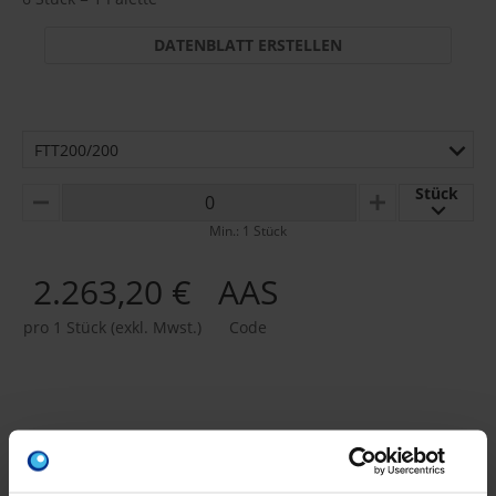
DATENBLATT ERSTELLEN
FTT200/200
Stück
MINUS
PLUS
Min.: 1 Stück
2.263,20 €
AAS
pro 1 Stück (exkl. Mwst.)
Code
ZUBEHÖR/WERKZEUG/S
ONSTIGES