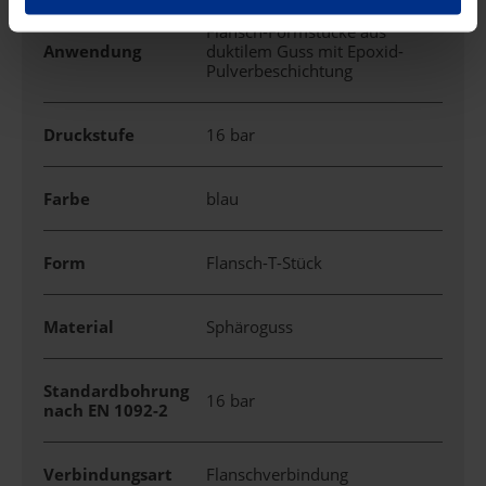
Flansch-Formstücke aus
Anwendung
duktilem Guss mit Epoxid-
Pulverbeschichtung
Druckstufe
16 bar
Farbe
blau
Form
Flansch-T-Stück
Material
Sphäroguss
Standardbohrung
16 bar
nach EN 1092-2
Verbindungsart
Flanschverbindung