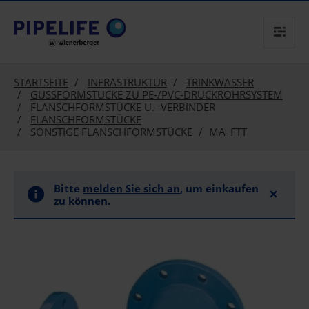
text.skipToContent
text.skipToNavigation
STARTSEITE
INFRASTRUKTUR
TRINKWASSER
GUSSFORMSTÜCKE ZU PE-/PVC-DRUCKROHRSYSTEM
FLANSCHFORMSTÜCKE U. -VERBINDER
FLANSCHFORMSTÜCKE
SONSTIGE FLANSCHFORMSTÜCKE
MA_FTT
Bitte
melden Sie sich an
, um einkaufen
×
zu können.