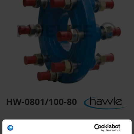
HW-0801/100-80
Reduzierflansch Typ A DN 100-8
Aus Sphäroguss, epoxy-pulverbeschichtet