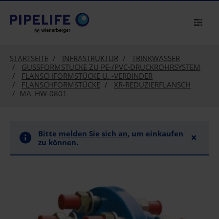
text.skipToContent
text.skipToNavigation
STARTSEITE
INFRASTRUKTUR
TRINKWASSER
GUSSFORMSTÜCKE ZU PE-/PVC-DRUCKROHRSYSTEM
FLANSCHFORMSTÜCKE U. -VERBINDER
FLANSCHFORMSTÜCKE
XR-REDUZIERFLANSCH
MA_HW-0801
Bitte
melden Sie sich an
, um einkaufen
×
zu können.