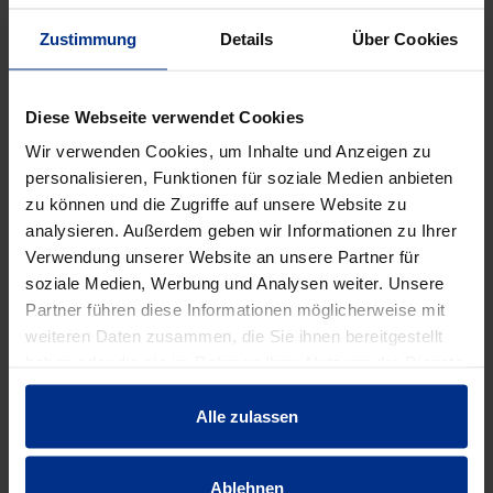
Verpackungseinheit: -
Zustimmung
Details
Über Cookies
DATENBLATT ERSTELLEN
Diese Webseite verwendet Cookies
Wir verwenden Cookies, um Inhalte und Anzeigen zu
personalisieren, Funktionen für soziale Medien anbieten
HW-0801/100-80
zu können und die Zugriffe auf unsere Website zu
Stück
analysieren. Außerdem geben wir Informationen zu Ihrer
MINUS
PLUS
Verwendung unserer Website an unsere Partner für
Min.: 1 Stück
soziale Medien, Werbung und Analysen weiter. Unsere
Partner führen diese Informationen möglicherweise mit
302,00 €
AAS
weiteren Daten zusammen, die Sie ihnen bereitgestellt
pro 1 Stück (exkl. Mwst.)
Code
haben oder die sie im Rahmen Ihrer Nutzung der Dienste
gesammelt haben.
Alle zulassen
EIGENSCHAFTEN
Ablehnen