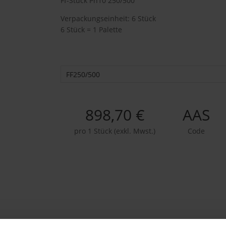
Ff-Stück Pn10 250/500
Verpackungseinheit: 6 Stück
6 Stück = 1 Palette
FF250/500
898,70 €
AAS
pro 1 Stück (exkl. Mwst.)
Code