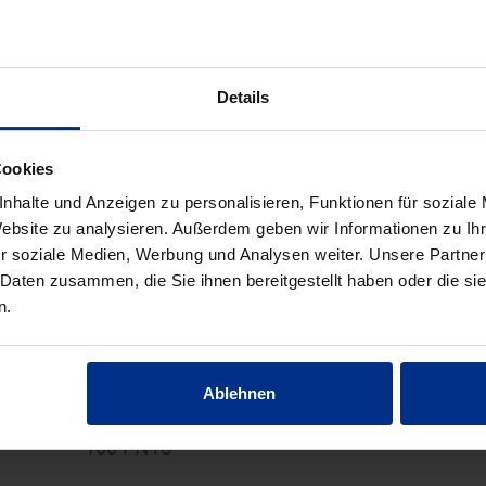
Details
UBEHÖR/WERKZEUG/SONSTIG
Cookies
nhalte und Anzeigen zu personalisieren, Funktionen für soziale
Website zu analysieren. Außerdem geben wir Informationen zu I
r soziale Medien, Werbung und Analysen weiter. Unsere Partner
 Daten zusammen, die Sie ihnen bereitgestellt haben oder die s
n.
FGI100-16
Ablehnen
Flanschdichtung DN
100 PN16