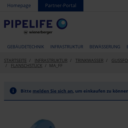
text.skipToContent
text.skipToNavigation
Homepage
Partner-Portal
GEBÄUDETECHNIK
INFRASTRUKTUR
BEWÄSSERUNG
STARTSEITE
INFRASTRUKTUR
TRINKWASSER
GUSSFO
FLANSCHSTÜCK
MA_FF
Bitte
melden Sie sich an
, um einkaufen zu können