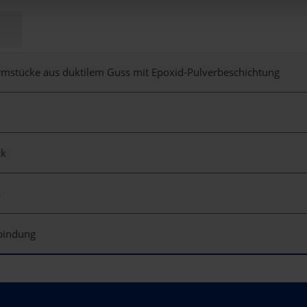
rmstücke aus duktilem Guss mit Epoxid-Pulverbeschichtung
ck
s
rbindung