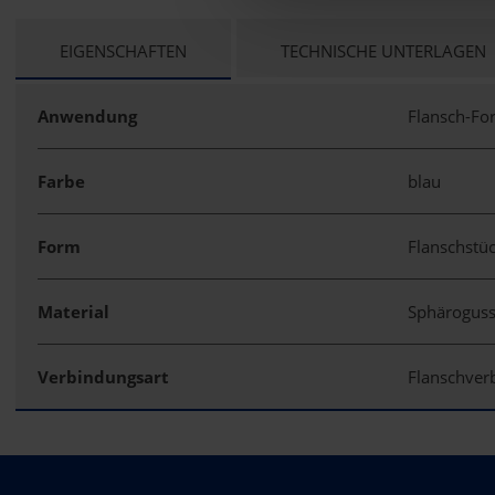
CURRENT
EIGENSCHAFTEN
TECHNISCHE UNTERLAGEN
TAB:
Anwendung
Flansch-Fo
Farbe
blau
Form
Flanschstü
Material
Sphärogus
Verbindungsart
Flanschve