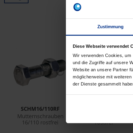
Zustimmung
Z
Diese Webseite verwendet 
Wir verwenden Cookies, um I
und die Zugriffe auf unsere 
Website an unsere Partner fü
möglicherweise mit weiteren
der Dienste gesammelt habe
SCHM16/110RF
BSCH16RF
Mutternschrauben
Beilagscheibe 16
16/110 rostfrei
rostfrei