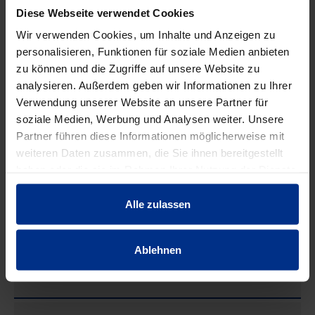
Diese Webseite verwendet Cookies
Wir verwenden Cookies, um Inhalte und Anzeigen zu
personalisieren, Funktionen für soziale Medien anbieten
zu können und die Zugriffe auf unsere Website zu
analysieren. Außerdem geben wir Informationen zu Ihrer
Verwendung unserer Website an unsere Partner für
soziale Medien, Werbung und Analysen weiter. Unsere
Partner führen diese Informationen möglicherweise mit
weiteren Daten zusammen, die Sie ihnen bereitgestellt
SCHM16/110RF
BSCH16RF
haben oder die sie im Rahmen Ihrer Nutzung der Dienste
Mutternschrauben
Beilagscheibe 16
Fla
gesammelt haben.
16/110 rostfrei
rostfrei
Alle zulassen
Ablehnen
EIGENSCHAFTEN