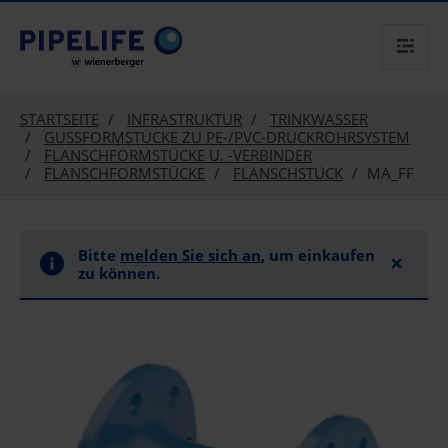
text.skipToContent
text.skipToNavigation
STARTSEITE
INFRASTRUKTUR
TRINKWASSER
GUSSFORMSTÜCKE ZU PE-/PVC-DRUCKROHRSYSTEM
FLANSCHFORMSTÜCKE U. -VERBINDER
FLANSCHFORMSTÜCKE
FLANSCHSTÜCK
MA_FF
Bitte
melden Sie sich an
, um einkaufen
×
zu können.