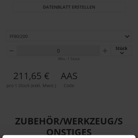
DATENBLATT ERSTELLEN
FF80/200
Stück
MINUS
PLUS
Min.: 1 Stück
211,65 €
AAS
pro 1 Stück (exkl. Mwst.)
Code
ZUBEHÖR/WERKZEUG/S
ONSTIGES