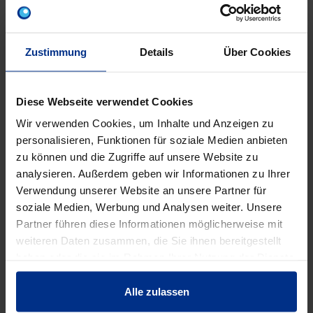
Zustimmung
Details
Über Cookies
Diese Webseite verwendet Cookies
Wir verwenden Cookies, um Inhalte und Anzeigen zu
personalisieren, Funktionen für soziale Medien anbieten
SCHM16/110RF
BSCH16RF
zu können und die Zugriffe auf unsere Website zu
analysieren. Außerdem geben wir Informationen zu Ihrer
Mutternschrauben
Beilagscheibe 16
Fla
16/110 rostfrei
rostfrei
Verwendung unserer Website an unsere Partner für
soziale Medien, Werbung und Analysen weiter. Unsere
Partner führen diese Informationen möglicherweise mit
weiteren Daten zusammen, die Sie ihnen bereitgestellt
haben oder die sie im Rahmen Ihrer Nutzung der Dienste
EIGENSCHAFTEN
gesammelt haben.
Alle zulassen