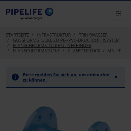
text.skipToContent
text.skipToNavigation
STARTSEITE
INFRASTRUKTUR
TRINKWASSER
GUSSFORMSTÜCKE ZU PE-/PVC-DRUCKROHRSYSTEM
FLANSCHFORMSTÜCKE U. -VERBINDER
FLANSCHFORMSTÜCKE
FLANSCHSTÜCK
MA_FF
Bitte
melden Sie sich an
, um einkaufen
×
zu können.