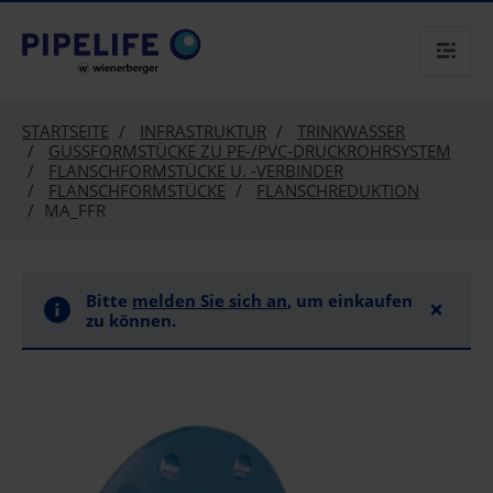
text.skipToContent
text.skipToNavigation
STARTSEITE
INFRASTRUKTUR
TRINKWASSER
GUSSFORMSTÜCKE ZU PE-/PVC-DRUCKROHRSYSTEM
FLANSCHFORMSTÜCKE U. -VERBINDER
FLANSCHFORMSTÜCKE
FLANSCHREDUKTION
MA_FFR
Bitte
melden Sie sich an
, um einkaufen
×
zu können.