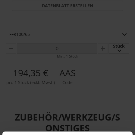
DATENBLATT ERSTELLEN
FFR100/65
Stück
MINUS
PLUS
Min.: 1 Stück
194,35 €
AAS
pro 1 Stück (exkl. Mwst.)
Code
ZUBEHÖR/WERKZEUG/S
ONSTIGES