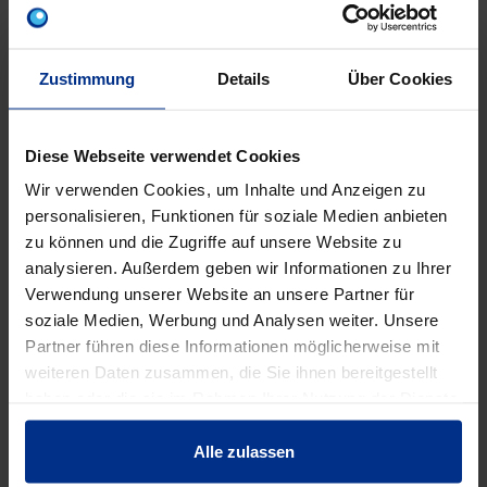
Zustimmung
Details
Über Cookies
Diese Webseite verwendet Cookies
Wir verwenden Cookies, um Inhalte und Anzeigen zu
personalisieren, Funktionen für soziale Medien anbieten
SCHM16/110RF
BSCH16RF
zu können und die Zugriffe auf unsere Website zu
Mutternschrauben
Beilagscheibe 16
Fla
analysieren. Außerdem geben wir Informationen zu Ihrer
16/110 rostfrei
rostfrei
Verwendung unserer Website an unsere Partner für
soziale Medien, Werbung und Analysen weiter. Unsere
Partner führen diese Informationen möglicherweise mit
weiteren Daten zusammen, die Sie ihnen bereitgestellt
haben oder die sie im Rahmen Ihrer Nutzung der Dienste
EIGENSCHAFTEN
gesammelt haben.
Alle zulassen