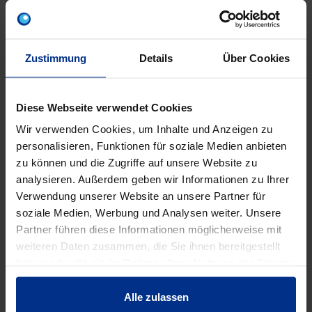
Zustimmung
Details
Über Cookies
Diese Webseite verwendet Cookies
Wir verwenden Cookies, um Inhalte und Anzeigen zu
personalisieren, Funktionen für soziale Medien anbieten
zu können und die Zugriffe auf unsere Website zu
SCHM16/110RF
BSCH16RF
analysieren. Außerdem geben wir Informationen zu Ihrer
Mutternschrauben
Beilagscheibe 16
Fla
Verwendung unserer Website an unsere Partner für
16/110 rostfrei
rostfrei
soziale Medien, Werbung und Analysen weiter. Unsere
Partner führen diese Informationen möglicherweise mit
weiteren Daten zusammen, die Sie ihnen bereitgestellt
haben oder die sie im Rahmen Ihrer Nutzung der Dienste
gesammelt haben.
EIGENSCHAFTEN
Alle zulassen