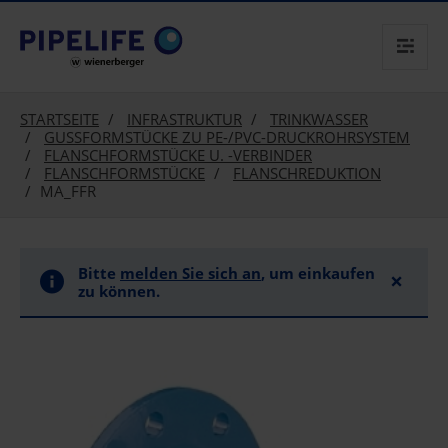
text.skipToContent
text.skipToNavigation
STARTSEITE
INFRASTRUKTUR
TRINKWASSER
GUSSFORMSTÜCKE ZU PE-/PVC-DRUCKROHRSYSTEM
FLANSCHFORMSTÜCKE U. -VERBINDER
FLANSCHFORMSTÜCKE
FLANSCHREDUKTION
MA_FFR
Bitte
melden Sie sich an
, um einkaufen
×
zu können.