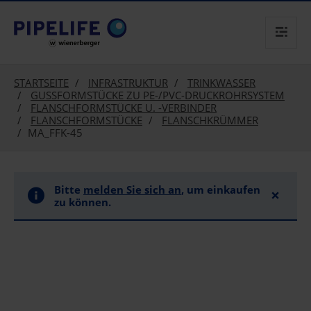
text.skipToContent
text.skipToNavigation
STARTSEITE
INFRASTRUKTUR
TRINKWASSER
GUSSFORMSTÜCKE ZU PE-/PVC-DRUCKROHRSYSTEM
FLANSCHFORMSTÜCKE U. -VERBINDER
FLANSCHFORMSTÜCKE
FLANSCHKRÜMMER
MA_FFK-45
Bitte
melden Sie sich an
, um einkaufen
×
zu können.