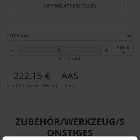
DATENBLATT ERSTELLEN
FFK80/45
Stück
MINUS
PLUS
Min.: 1 Stück
222,15 €
AAS
pro 1 Stück (exkl. Mwst.)
Code
ZUBEHÖR/WERKZEUG/S
ONSTIGES