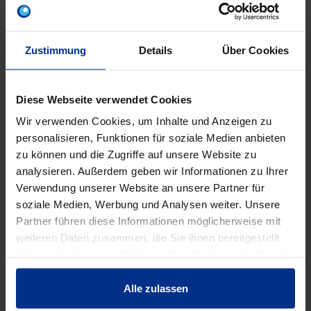
Zustimmung
Details
Über Cookies
Diese Webseite verwendet Cookies
Wir verwenden Cookies, um Inhalte und Anzeigen zu
personalisieren, Funktionen für soziale Medien anbieten
BSCH16RF
FGI100-16
S
zu können und die Zugriffe auf unsere Website zu
Beilagscheibe 16
Flanschdichtung DN
Mu
analysieren. Außerdem geben wir Informationen zu Ihrer
rostfrei
100 PN16
1
Verwendung unserer Website an unsere Partner für
soziale Medien, Werbung und Analysen weiter. Unsere
Partner führen diese Informationen möglicherweise mit
weiteren Daten zusammen, die Sie ihnen bereitgestellt
haben oder die sie im Rahmen Ihrer Nutzung der Dienste
EIGENSCHAFTEN
gesammelt haben.
Alle zulassen