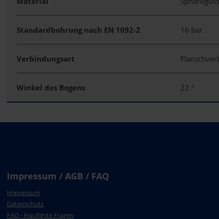
Material
Sphärogus
Standardbohrung nach EN 1092-2
16 bar
Verbindungsart
Flanschve
Winkel des Bogens
22 °
Impressum / AGB / FAQ
Impressum
Datenschutz
FAQ - Häufigste Fragen