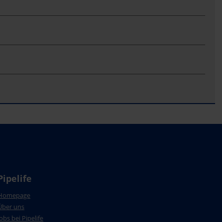
Pipelife
Homepage
Über uns
Jobs bei Pipelife