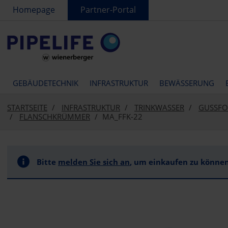
text.skipToContent
text.skipToNavigation
Homepage
Partner-Portal
GEBÄUDETECHNIK
INFRASTRUKTUR
BEWÄSSERUNG
STARTSEITE
INFRASTRUKTUR
TRINKWASSER
GUSSFO
FLANSCHKRÜMMER
MA_FFK-22
Bitte
melden Sie sich an
, um einkaufen zu können