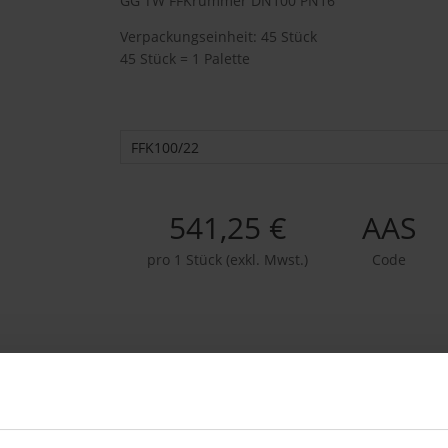
GG TW FFKrümmer DN100 PN16
Verpackungseinheit: 45 Stück
45 Stück = 1 Palette
FFK100/22
541,25 €
AAS
pro 1 Stück (exkl. Mwst.)
Code