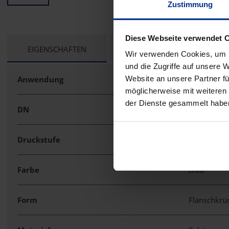
Zustimmung
Diese Webseite verwendet 
CURRENT
EIGENSCHAFTEN
TECHNISCHE UNTERLAGEN
Wir verwenden Cookies, um I
TAB:
und die Zugriffe auf unsere 
Anwendung
Flansch-Fo
Website an unsere Partner fü
möglicherweise mit weiteren
der Dienste gesammelt habe
DN
100
Druckstufe
16 bar
Farbe
blau
Form
Flanschkr