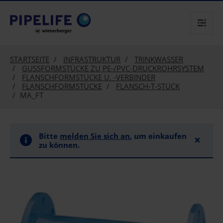
text.skipToContent
text.skipToNavigation
STARTSEITE
INFRASTRUKTUR
TRINKWASSER
GUSSFORMSTÜCKE ZU PE-/PVC-DRUCKROHRSYSTEM
FLANSCHFORMSTÜCKE U. -VERBINDER
FLANSCHFORMSTÜCKE
FLANSCH-T-STÜCK
MA_FT
Bitte
melden Sie sich an
, um einkaufen
×
zu können.