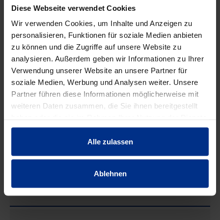
Diese Webseite verwendet Cookies
Wir verwenden Cookies, um Inhalte und Anzeigen zu
personalisieren, Funktionen für soziale Medien anbieten
zu können und die Zugriffe auf unsere Website zu
analysieren. Außerdem geben wir Informationen zu Ihrer
Verwendung unserer Website an unsere Partner für
soziale Medien, Werbung und Analysen weiter. Unsere
Partner führen diese Informationen möglicherweise mit
weiteren Daten zusammen, die Sie ihnen bereitgestellt
SCHM16/110RF
BSCH16RF
haben oder die sie im Rahmen Ihrer Nutzung der Dienste
Mutternschrauben
Beilagscheibe 16
Fla
gesammelt haben.
16/110 rostfrei
rostfrei
Alle zulassen
Ablehnen
EIGENSCHAFTEN