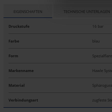
CURRENT
EIGENSCHAFTEN
TECHNISCHE UNTERLAGEN
TAB:
Druckstufe
16 bar
Farbe
blau
Form
Spezialfla
Markenname
Hawle Sys
Material
Sphärogus
Verbindungsart
zugfeste S