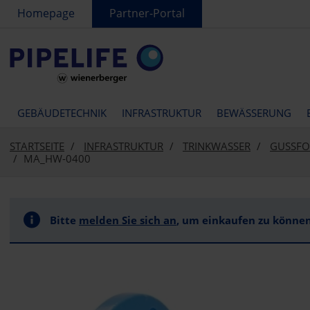
text.skipToContent
text.skipToNavigation
Homepage
Partner-Portal
GEBÄUDETECHNIK
INFRASTRUKTUR
BEWÄSSERUNG
STARTSEITE
INFRASTRUKTUR
TRINKWASSER
GUSSFO
MA_HW-0400
Bitte
melden Sie sich an
, um einkaufen zu können