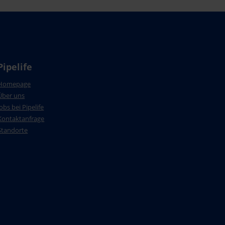
Pipelife
Homepage
Über uns
Jobs bei Pipelife
Kontaktanfrage
Standorte