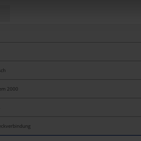
nsch
tem 2000
s
teckverbindung