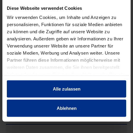
Diese Webseite verwendet Cookies
Wir verwenden Cookies, um Inhalte und Anzeigen zu
personalisieren, Funktionen für soziale Medien anbieten
zu können und die Zugriffe auf unsere Website zu
analysieren. Außerdem geben wir Informationen zu Ihrer
Verwendung unserer Website an unsere Partner für
soziale Medien, Werbung und Analysen weiter. Unsere
Partner führen diese Informationen möglicherweise mit
weiteren Daten zusammen, die Sie ihnen bereitgestellt
STH110X6,3/K
haben oder die sie im Rahmen Ihrer Nutzung der Dienste
Stützh.m.Keil
gesammelt haben.
110x6,3,SDR17-17,6
Alle zulassen
Ablehnen
EIGENSCHAFTEN