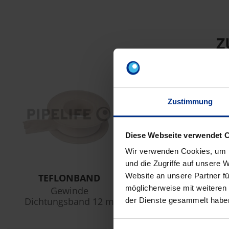
Z
Zustimmung
Diese Webseite verwendet 
Wir verwenden Cookies, um I
und die Zugriffe auf unsere 
Website an unsere Partner fü
TEFLONBAND
LOCTITE55
möglicherweise mit weiteren
Gewinde
LOCTITEGewinde
Dichtungsband 12 m
Dichtfaden 160m
der Dienste gesammelt habe