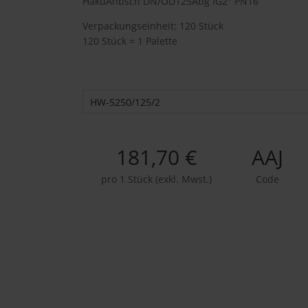
HakuAnbsch DN/OD125Abg IG2" PN16
Verpackungseinheit: 120 Stück
120 Stück = 1 Palette
HW-5250/125/2
181,70 €
AAJ
pro 1 Stück (exkl. Mwst.)
Code