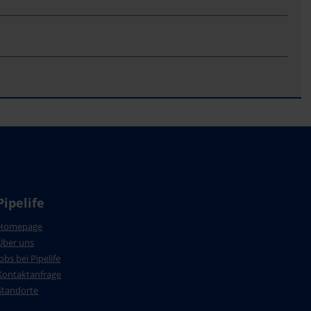
Pipelife
Homepage
Über uns
Jobs bei Pipelife
Kontaktanfrage
Standorte