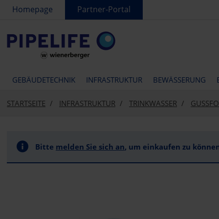
text.skipToContent
text.skipToNavigation
Homepage
Partner-Portal
GEBÄUDETECHNIK
INFRASTRUKTUR
BEWÄSSERUNG
STARTSEITE
INFRASTRUKTUR
TRINKWASSER
GUSSFO
Bitte
melden Sie sich an
, um einkaufen zu können