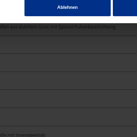
Ablehnen
llen aus duktilem Guss mit Epoxid-Pulverbeschichtung
lle mit Innengewinde