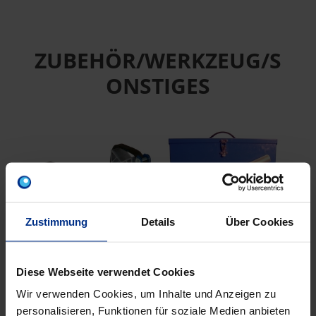
ZUBEHÖR/WERKZEUG/S
ONSTIGES
Zustimmung
Details
Über Cookies
HV63-125
SCHÄL63-250PT2
Diese Webseite verwendet Cookies
HALTEVORRICHTUNG
Schälgerät PT2 DA63-
Rein
2-FACH DA63-125
250
Wir verwenden Cookies, um Inhalte und Anzeigen zu
personalisieren, Funktionen für soziale Medien anbieten