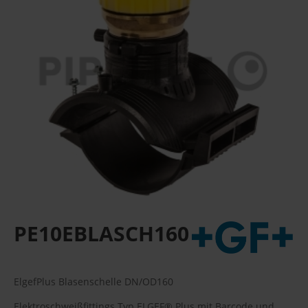
PE10EBLASCH160
ElgefPlus Blasenschelle DN/OD160
Elektroschweißfittings Typ ELGEF® Plus mit Barcode und