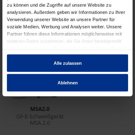
zu können und die Zugriffe auf unsere Website zu
analysieren. Außerdem geben wir Informationen zu Ihrer
Verwendung unserer Website an unsere Partner für
FORMSTÜCKE/ARMATUR
soziale Medien, Werbung und Analysen weiter. Unsere
EN
Partner führen diese Informationen möglicherweise mit
weiteren Daten zusammen, die Sie ihnen bereitgestellt
haben oder die sie im Rahmen Ihrer Nutzung der Dienste
gesammelt haben.
Alle zulassen
Ablehnen
MSA2.0
GF-E-Schweißgerät
MSA 2.0