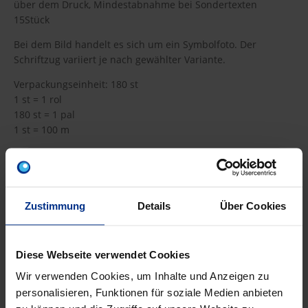
über dem Druck, Mindestabnahme bei Sondertexten
15Stück
Bei dem Bild handelt es sich um ein Symbolfoto. Der
Schriftzug variiert je nach gewählter Variante.
Verpackungseinheit: 180 st
1 st = 1 rol
180 st = 1 pal
1 st = 100 m
DATENBLATT ERSTELLEN
Zustimmung
Details
Über Cookies
LWB3-AKN/100
Diese Webseite verwendet Cookies
st
MINUS
PLUS
Min.: 1 st
Wir verwenden Cookies, um Inhalte und Anzeigen zu
personalisieren, Funktionen für soziale Medien anbieten