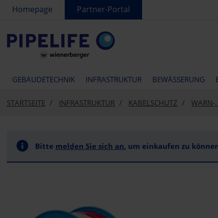
text.skipToContent
text.skipToNavigation
Homepage
Partner-Portal
GEBÄUDETECHNIK
INFRASTRUKTUR
BEWÄSSERUNG
STARTSEITE
INFRASTRUKTUR
KABELSCHUTZ
WARN-,
Bitte
melden Sie sich an
, um einkaufen zu können