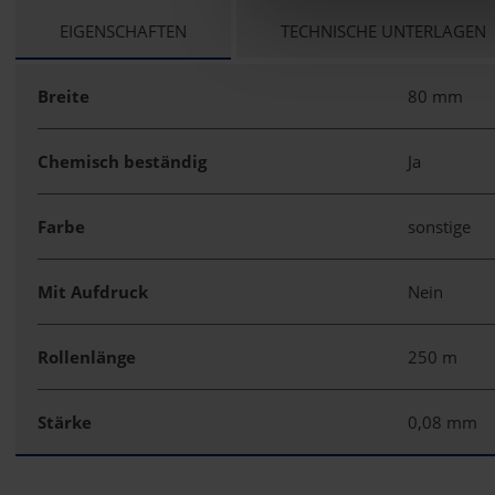
CURRENT
EIGENSCHAFTEN
TECHNISCHE UNTERLAGEN
TAB:
Breite
80 mm
Chemisch beständig
Ja
Farbe
sonstige
Mit Aufdruck
Nein
Rollenlänge
250 m
Stärke
0,08 mm