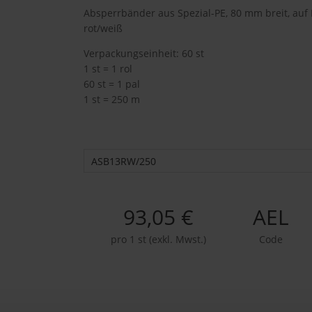
Absperrbänder aus Spezial-PE, 80 mm breit, auf 
rot/weiß
Verpackungseinheit: 60 st
1 st = 1 rol
60 st = 1 pal
1 st = 250 m
ASB13RW/250
93,05 €
AEL
pro 1 st (exkl. Mwst.)
Code