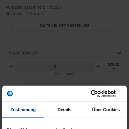
Verpackungseinheit: 40 Stück
40 Stück = 1 Karton
DATENBLATT ERSTELLEN
PLASSCOM-V63
Stück
MINUS
PLUS
Min.: 1 Stück
60,50 €
AAI
pro 1 Stück (exkl. Mwst.)
Code
Zustimmung
Details
Über Cookies