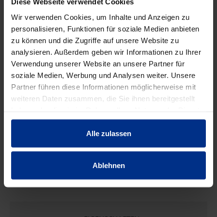
ZUBEHÖR/WERKZEUG/S
Diese Webseite verwendet Cookies
Wir verwenden Cookies, um Inhalte und Anzeigen zu
ONSTIGES
personalisieren, Funktionen für soziale Medien anbieten
zu können und die Zugriffe auf unsere Website zu
analysieren. Außerdem geben wir Informationen zu Ihrer
Verwendung unserer Website an unsere Partner für
soziale Medien, Werbung und Analysen weiter. Unsere
Partner führen diese Informationen möglicherweise mit
weiteren Daten zusammen, die Sie ihnen bereitgestellt
haben oder die sie im Rahmen Ihrer Nutzung der Dienste
gesammelt haben.
Alle zulassen
PLASSCOM-END32
PLASSCOM-END40
PL
Endfitting 16 bar,
Endfitting 16 bar,
En
transp. LWL32
transp. LWL40
Ablehnen