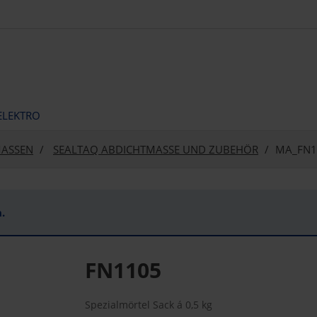
ELEKTRO
MASSEN
SEALTAQ ABDICHTMASSE UND ZUBEHÖR
MA_FN1
.
FN1105
Spezialmörtel Sack á 0,5 kg