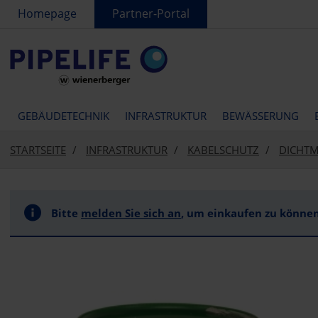
text.skipToContent
text.skipToNavigation
Homepage
Partner-Portal
GEBÄUDETECHNIK
INFRASTRUKTUR
BEWÄSSERUNG
STARTSEITE
INFRASTRUKTUR
KABELSCHUTZ
DICHT
Bitte
melden Sie sich an
, um einkaufen zu können