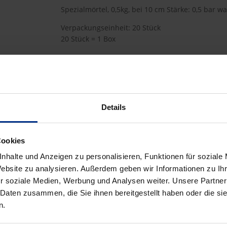
Spezialmörtel, 0,5kg, bei 10 cm Stärke: 0,5 bar w
Verpackungseinheit: 20 Stück
20 Stück = 1 Box
FN1105
Details
33,80 €
AEH
pro 1 Stück (exkl. Mwst.)
Code
Cookies
nhalte und Anzeigen zu personalisieren, Funktionen für soziale
Website zu analysieren. Außerdem geben wir Informationen zu I
r soziale Medien, Werbung und Analysen weiter. Unsere Partner
 Daten zusammen, die Sie ihnen bereitgestellt haben oder die s
n.