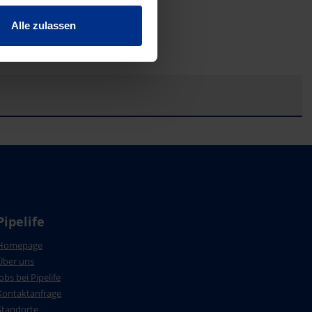
Alle zulassen
Pipelife
Homepage
Über uns
Jobs bei Pipelife
Kontaktanfrage
Standorte