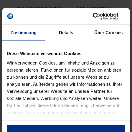
CM-SCHNUR4/500
ASB11RW/500
PP Einzugschnur,
Absperrband 80 mm,
40x
4mm, 500m Länge
Rolle á 500 m
Zustimmung
Details
Über Cookies
SCHÄCHTE
Diese Webseite verwendet Cookies
Wir verwenden Cookies, um Inhalte und Anzeigen zu
personalisieren, Funktionen für soziale Medien anbieten
zu können und die Zugriffe auf unsere Website zu
analysieren. Außerdem geben wir Informationen zu Ihrer
Verwendung unserer Website an unsere Partner für
soziale Medien, Werbung und Analysen weiter. Unsere
Partner führen diese Informationen möglicherweise mit
weiteren Daten zusammen, die Sie ihnen bereitgestellt
haben oder die sie im Rahmen Ihrer Nutzung der Dienste
gesammelt haben.
RKS63/80