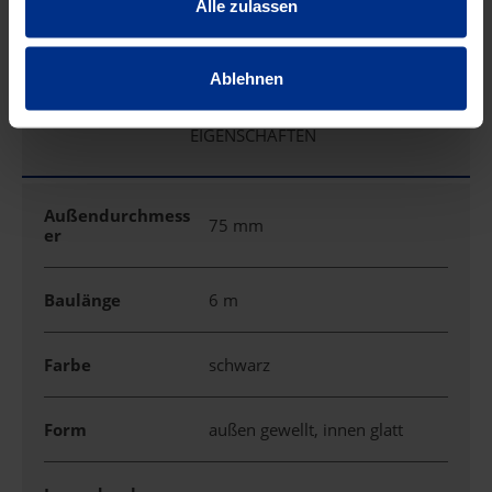
Alle zulassen
PE-Kabelschacht
740/830mm
Ablehnen
EIGENSCHAFTEN
Außendurchmess
75 mm
er
Baulänge
6 m
Farbe
schwarz
Form
außen gewellt, innen glatt