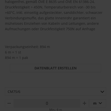
halogenfrei, gemäß ÖVE E 8635 und ÖVE EN 61386-24,
Druckfestigkeit > 450N, Temperaturbereich von -30 bis
+60°C, inkl. einseitig aufgesteckter, sanddichter, schwarzer
Verbindungsmuffe, das glatte Innenrohr garantiert ein
müheloses Einziehen von Kabeln und Leitungen, andere
Aufmachungen oder Druckfestigkeit 750N auf Anfrage
Verpackungseinheit: 894 m
6 m = 1 st
894 m = 1 pak
DATENBLATT ERSTELLEN
CM75/6
m
MINUS
PLUS
Min.: 6 m