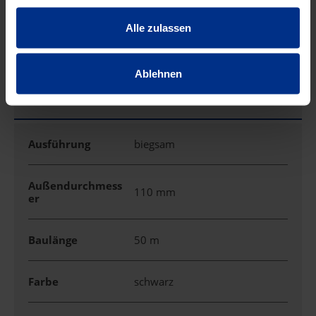
gesammelt haben.
PE-Kabelschacht
740/830mm
Alle zulassen
Ablehnen
EIGENSCHAFTEN
Ausführung
biegsam
Außendurchmess
110 mm
er
Baulänge
50 m
Farbe
schwarz