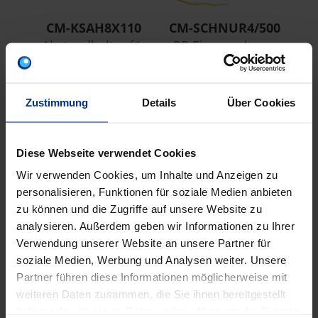
CM-KSAH8X110
CM-SCHNUR4/500
Abstandhalter für
PP Einzugschnur,
Abs
CM-110 4x2
4mm, 500m Länge
Zustimmung
Details
Über Cookies
SCHÄCHTE
Diese Webseite verwendet Cookies
Wir verwenden Cookies, um Inhalte und Anzeigen zu
personalisieren, Funktionen für soziale Medien anbieten
zu können und die Zugriffe auf unsere Website zu
analysieren. Außerdem geben wir Informationen zu Ihrer
Verwendung unserer Website an unsere Partner für
soziale Medien, Werbung und Analysen weiter. Unsere
Partner führen diese Informationen möglicherweise mit
weiteren Daten zusammen, die Sie ihnen bereitgestellt
haben oder die sie im Rahmen Ihrer Nutzung der Dienste
RKS63/80