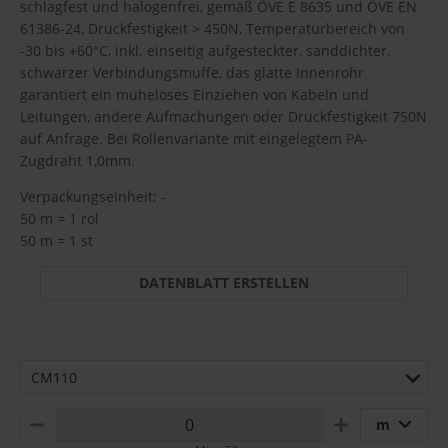
schlagfest und halogenfrei, gemäß ÖVE E 8635 und ÖVE EN
61386-24, Druckfestigkeit > 450N, Temperaturbereich von
-30 bis +60°C, inkl. einseitig aufgesteckter, sanddichter,
schwarzer Verbindungsmuffe, das glatte Innenrohr
garantiert ein müheloses Einziehen von Kabeln und
Leitungen, andere Aufmachungen oder Druckfestigkeit 750N
auf Anfrage. Bei Rollenvariante mit eingelegtem PA-
Zugdraht 1,0mm.
Verpackungseinheit: -
50 m = 1 rol
50 m = 1 st
DATENBLATT ERSTELLEN
CM110
m
MINUS
PLUS