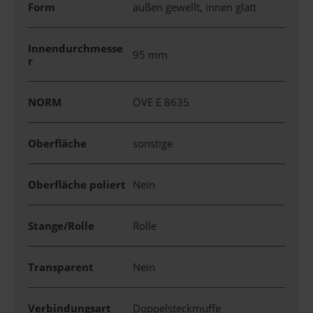
Form
außen gewellt, innen glatt
Innendurchmesse
95 mm
r
NORM
ÖVE E 8635
Oberfläche
sonstige
Oberfläche poliert
Nein
Stange/Rolle
Rolle
Transparent
Nein
Verbindungsart
Doppelsteckmuffe