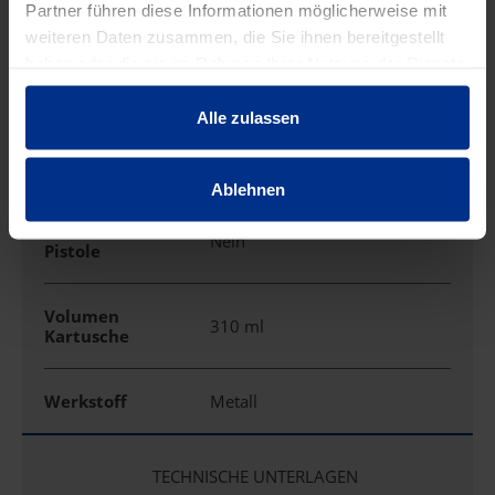
Partner führen diese Informationen möglicherweise mit
weiteren Daten zusammen, die Sie ihnen bereitgestellt
Max.Kartuschend
haben oder die sie im Rahmen Ihrer Nutzung der Dienste
49 mm
urchmesser
gesammelt haben.
Alle zulassen
Max.Kartuschenlä
220 mm
nge
Ablehnen
PU-Schaum-
Nein
Pistole
Volumen
310 ml
Kartusche
Werkstoff
Metall
TECHNISCHE UNTERLAGEN