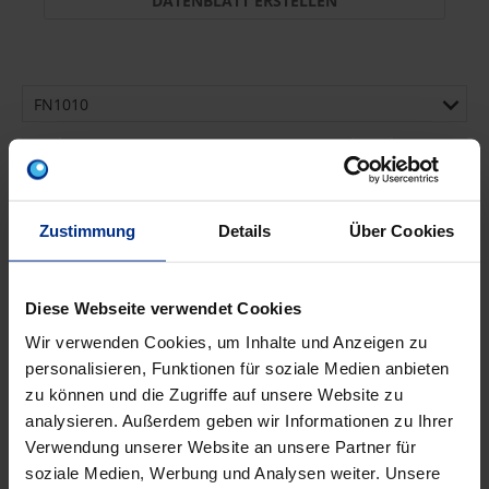
DATENBLATT ERSTELLEN
FN1010
Stück
MINUS
PLUS
Min.: 1 Stück
Zustimmung
Details
Über Cookies
157,80 €
AEH
pro 1 Stück (exkl. Mwst.)
Code
Diese Webseite verwendet Cookies
Wir verwenden Cookies, um Inhalte und Anzeigen zu
personalisieren, Funktionen für soziale Medien anbieten
zu können und die Zugriffe auf unsere Website zu
EIGENSCHAFTEN
analysieren. Außerdem geben wir Informationen zu Ihrer
Verwendung unserer Website an unsere Partner für
soziale Medien, Werbung und Analysen weiter. Unsere
Griff klappbar
Nein