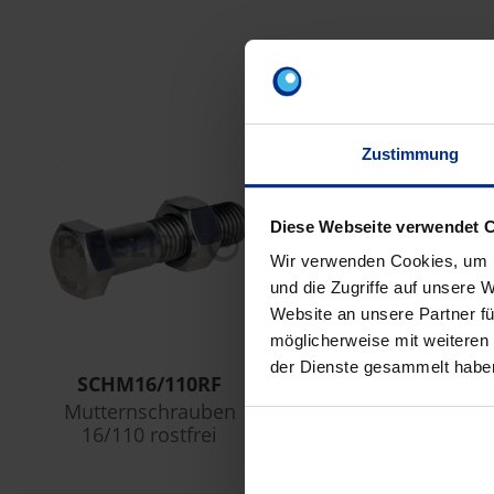
Z
Zustimmung
Diese Webseite verwendet 
Wir verwenden Cookies, um I
und die Zugriffe auf unsere 
Website an unsere Partner fü
möglicherweise mit weiteren
der Dienste gesammelt habe
SCHM16/110RF
BSCH16RF
Mutternschrauben
Beilagscheibe 16
16/110 rostfrei
rostfrei