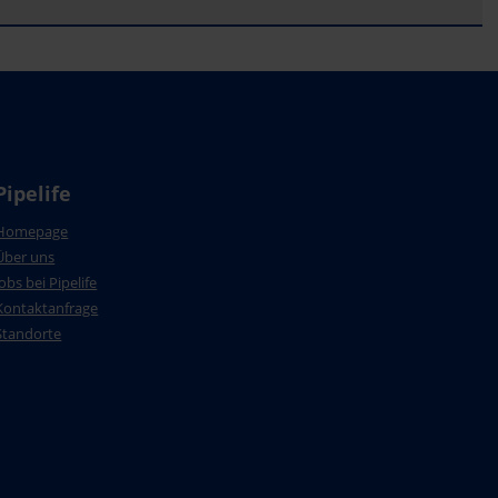
Pipelife
Homepage
Über uns
Jobs bei Pipelife
Kontaktanfrage
Standorte