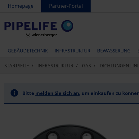
text.skipToContent
text.skipToNavigation
Homepage
Partner-Portal
GEBÄUDETECHNIK
INFRASTRUKTUR
BEWÄSSERUNG
STARTSEITE
INFRASTRUKTUR
GAS
DICHTUNGEN UN
Bitte
melden Sie sich an
, um einkaufen zu können