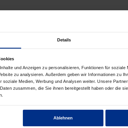
UBEHÖR/WERKZEUG/SONSTIG
Details
Cookies
nhalte und Anzeigen zu personalisieren, Funktionen für soziale
Website zu analysieren. Außerdem geben wir Informationen zu I
r soziale Medien, Werbung und Analysen weiter. Unsere Partner
 Daten zusammen, die Sie ihnen bereitgestellt haben oder die s
n.
GFGI50
FGI100-16
Flanschdichtung 50/63
Flanschdichtung DN
gasbest.
100 PN16
Ablehnen