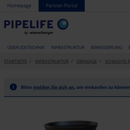
text.skipToContent
text.skipToNavigation
Homepage
Partner-Portal
GEBÄUDETECHNIK
INFRASTRUKTUR
BEWÄSSERUNG
STARTSEITE
INFRASTRUKTUR
DRÄNAGE
SCHÄCHTE 
Bitte
melden Sie sich an
, um einkaufen zu können