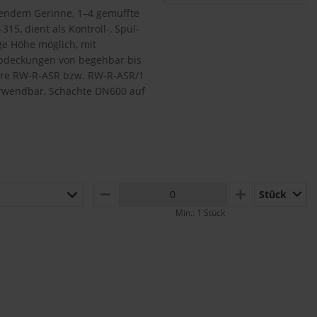
hendem Gerinne, 1–4 gemuffte
, dient als Kontroll-, Spül-
ge Höhe möglich, mit
 Abdeckungen von begehbar bis
rohre RW-R-ASR bzw. RW-R-ASR/1
wendbar, Schächte DN600 auf
Stück
MINUS
PLUS
Min.: 1 Stück