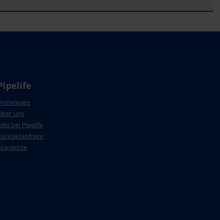
Pipelife
Homepage
Über uns
Jobs bei Pipelife
Kontaktanfrage
Standorte