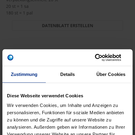
20 st = 1 sa
180 st = 1 pal
DATENBLATT ERSTELLEN
AG-W100/90
st
MINUS
PLUS
Zustimmung
Details
Über Cookies
Min.: 1 st
49,75 €
AGB
Diese Webseite verwendet Cookies
pro 1 st (exkl. Mwst.)
Code
Wir verwenden Cookies, um Inhalte und Anzeigen zu
personalisieren, Funktionen für soziale Medien anbieten
zu können und die Zugriffe auf unsere Website zu
analysieren. Außerdem geben wir Informationen zu Ihrer
Verwendung unserer Website an unsere Partner für