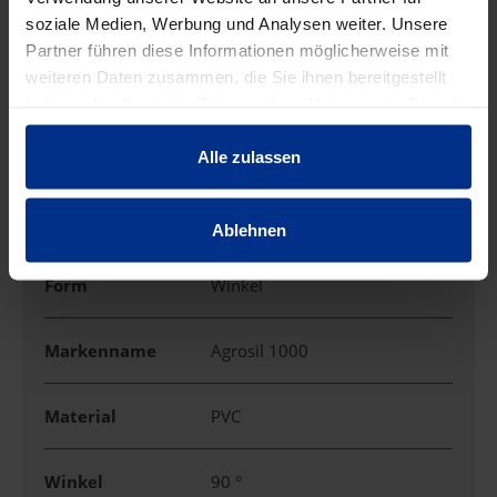
EIGENSCHAFTEN
soziale Medien, Werbung und Analysen weiter. Unsere
Partner führen diese Informationen möglicherweise mit
weiteren Daten zusammen, die Sie ihnen bereitgestellt
Anschluss DN
100 mm
haben oder die sie im Rahmen Ihrer Nutzung der Dienste
gesammelt haben.
DN
100
Alle zulassen
Farbe
blau
Ablehnen
Form
Winkel
Markenname
Agrosil 1000
Material
PVC
Winkel
90 °