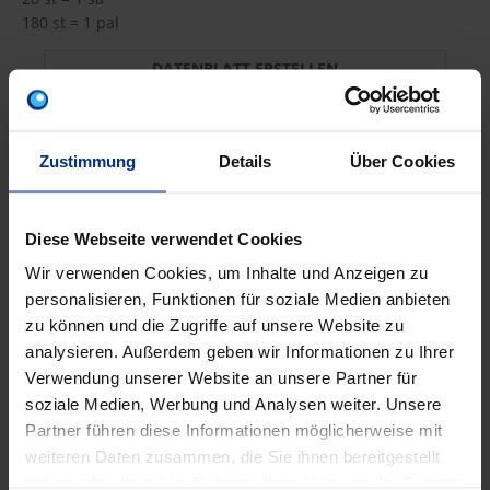
180 st = 1 pal
DATENBLATT ERSTELLEN
Zustimmung
Details
Über Cookies
AG-VM150
st
MINUS
PLUS
Diese Webseite verwendet Cookies
Min.: 1 st
Wir verwenden Cookies, um Inhalte und Anzeigen zu
personalisieren, Funktionen für soziale Medien anbieten
27,30 €
AGB
zu können und die Zugriffe auf unsere Website zu
pro 1 st (exkl. Mwst.)
Code
analysieren. Außerdem geben wir Informationen zu Ihrer
Verwendung unserer Website an unsere Partner für
soziale Medien, Werbung und Analysen weiter. Unsere
Partner führen diese Informationen möglicherweise mit
weiteren Daten zusammen, die Sie ihnen bereitgestellt
EIGENSCHAFTEN
haben oder die sie im Rahmen Ihrer Nutzung der Dienste