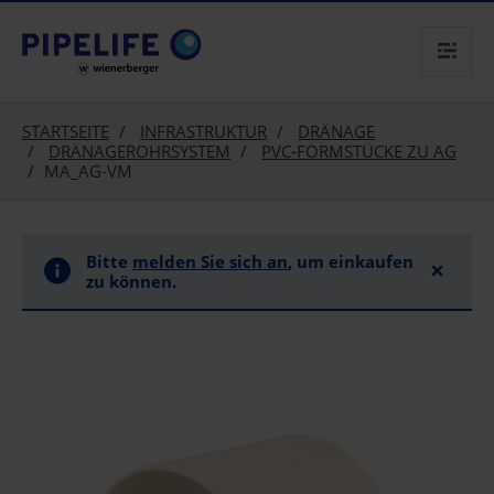
text.skipToContent
text.skipToNavigation
STARTSEITE
INFRASTRUKTUR
DRÄNAGE
DRÄNAGEROHRSYSTEM
PVC-FORMSTÜCKE ZU AG
MA_AG-VM
Bitte
melden Sie sich an
, um einkaufen
×
zu können.