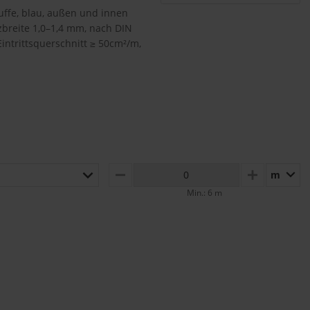
uffe, blau, außen und innen
itzbreite 1,0–1,4 mm, nach DIN
 Eintrittsquerschnitt ≥ 50cm²/m,
m
MINUS
PLUS
Min.: 6 m