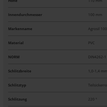
Höhe
110 mm
Innendurchmesser
100 mm
Markenname
Agrosil 10
Material
PVC
NORM
DIN4262-
Schlitzbreite
1,0-1,4 m
Schlitztyp
Teilsickerr
Schlitzung
220 °