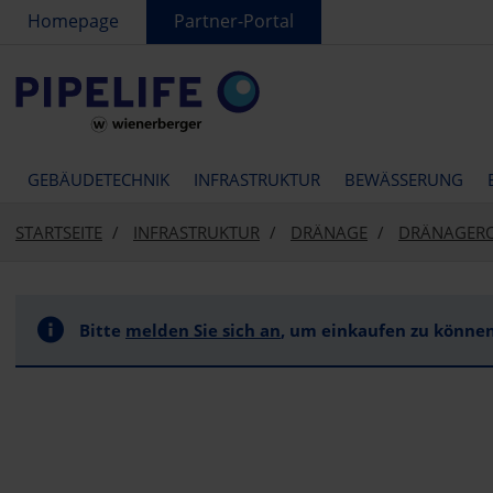
text.skipToContent
text.skipToNavigation
Homepage
Partner-Portal
GEBÄUDETECHNIK
INFRASTRUKTUR
BEWÄSSERUNG
STARTSEITE
INFRASTRUKTUR
DRÄNAGE
DRÄNAGER
Bitte
melden Sie sich an
, um einkaufen zu können