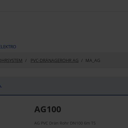
ELEKTRO
OHRSYSTEM
PVC-DRÄNAGEROHR AG
MA_AG
.
AG100
AG PVC Drän Rohr DN100 6m TS