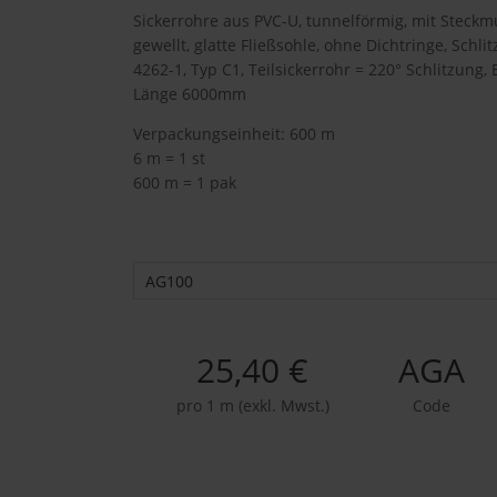
Sickerrohre aus PVC-U, tunnelförmig, mit Steckm
gewellt, glatte Fließsohle, ohne Dichtringe, Schl
4262-1, Typ C1, Teilsickerrohr = 220° Schlitzung,
Länge 6000mm
Verpackungseinheit: 600 m
6 m = 1 st
600 m = 1 pak
AG100
25,40 €
AGA
pro 1 m (exkl. Mwst.)
Code