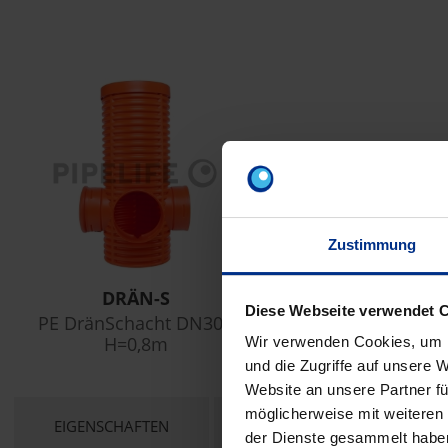
Zustimmung
DRÄN-S
Diese Webseite verwendet 
PE DränSchacht DN300
H=0,8m
Wir verwenden Cookies, um I
und die Zugriffe auf unsere 
Website an unsere Partner fü
möglicherweise mit weiteren
CURRENT
EIGENSCHAFTEN
TECHNISCHE UNTERLAGEN
der Dienste gesammelt habe
TAB: