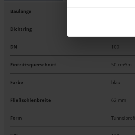
Baulänge
6 m
Dichtring
nein
DN
100
Eintrittsquerschnitt
50 cm²/m
Farbe
blau
Fließsohlenbreite
62 mm
Form
Tunnelprofi