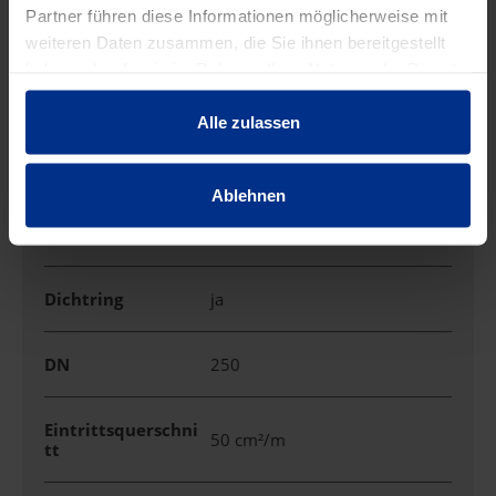
Partner führen diese Informationen möglicherweise mit
weiteren Daten zusammen, die Sie ihnen bereitgestellt
EIGENSCHAFTEN
haben oder die sie im Rahmen Ihrer Nutzung der Dienste
gesammelt haben.
Alle zulassen
Außendurchmess
291 mm
er
Ablehnen
Baulänge
6 m
Dichtring
ja
DN
250
Eintrittsquerschni
50 cm²/m
tt