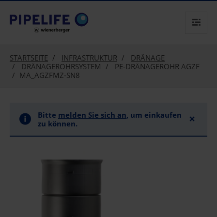
text.skipToContent
text.skipToNavigation
STARTSEITE
INFRASTRUKTUR
DRÄNAGE
DRÄNAGEROHRSYSTEM
PE-DRÄNAGEROHR AGZF
MA_AGZFMZ-SN8
Bitte
melden Sie sich an
, um einkaufen
×
zu können.