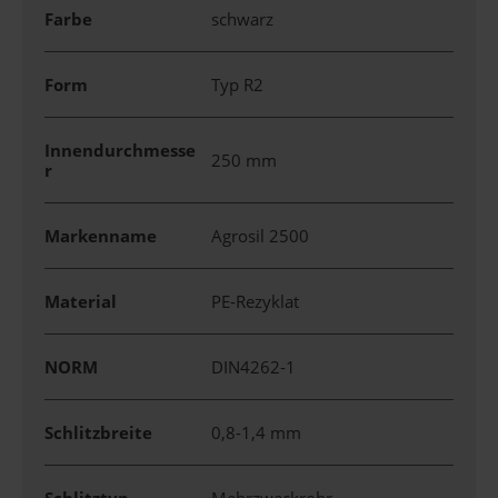
Farbe
schwarz
Form
Typ R2
Innendurchmesse
250 mm
r
Markenname
Agrosil 2500
Material
PE-Rezyklat
NORM
DIN4262-1
Schlitzbreite
0,8-1,4 mm