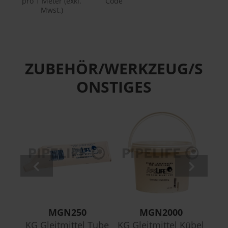
pro 1 Meter (exkl.
Code
Mwst.)
ZUBEHÖR/WERKZEUG/S
ONSTIGES
MGN250
MGN2000
KG Gleitmittel Tube
KG Gleitmittel Kübel
KG S