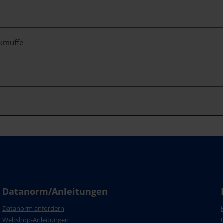
ckmuffe
Datanorm/Anleitungen
Datanorm anfordern
Webshop-Anleitungen