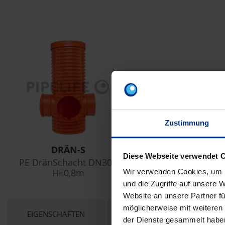
Zustimmung
DRÄN-S
Diese Webseite verwendet 
PE DränSchacht DN300
H=0,8m
Wir verwenden Cookies, um I
und die Zugriffe auf unsere 
Website an unsere Partner fü
möglicherweise mit weiteren
CURRENT
EIGENSCHAFTEN
TECHNISCHE UNTERLAGEN
der Dienste gesammelt habe
TAB: