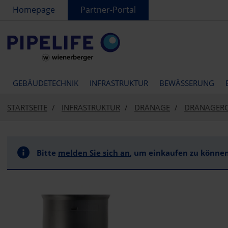
text.skipToContent
text.skipToNavigation
Homepage
Partner-Portal
GEBÄUDETECHNIK
INFRASTRUKTUR
BEWÄSSERUNG
STARTSEITE
INFRASTRUKTUR
DRÄNAGE
DRÄNAGER
Bitte
melden Sie sich an
, um einkaufen zu können