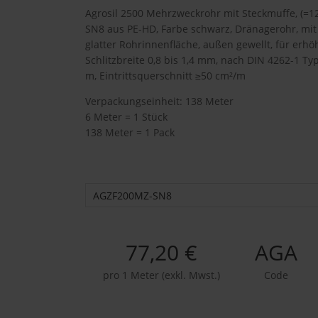
Agrosil 2500 Mehrzweckrohr mit Steckmuffe, (=120
SN8 aus PE-HD, Farbe schwarz, Dränagerohr, mit
glatter Rohrinnenfläche, außen gewellt, für erhö
Schlitzbreite 0,8 bis 1,4 mm, nach DIN 4262-1 Ty
m, Eintrittsquerschnitt ≥50 cm²/m
Verpackungseinheit: 138 Meter
6 Meter = 1 Stück
138 Meter = 1 Pack
AGZF200MZ-SN8
77,20 €
AGA
pro 1 Meter (exkl. Mwst.)
Code