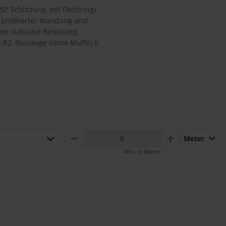
° Schlitzung, mit Dichtring)
 profilierter Wandung und
hte statische Belastung,
p R2, Baulänge (ohne Muffe) 6
Meter
MINUS
PLUS
Min.: 6 Meter