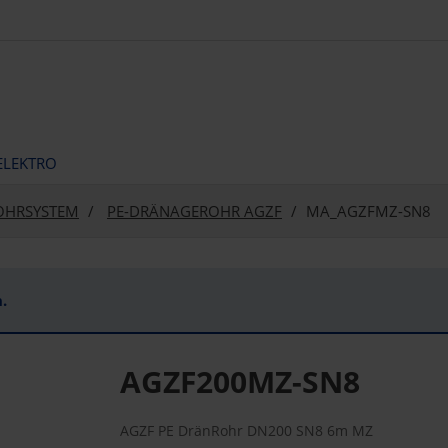
ELEKTRO
OHRSYSTEM
PE-DRÄNAGEROHR AGZF
MA_AGZFMZ-SN8
.
AGZF200MZ-SN8
AGZF PE DränRohr DN200 SN8 6m MZ