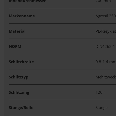
Innendurchmesser
200 mm
Markenname
Agrosil 25
Material
PE-Rezykla
NORM
DIN4262-
Schlitzbreite
0,8-1,4 m
Schlitztyp
Mehrzweck
Schlitzung
120 °
Stange/Rolle
Stange