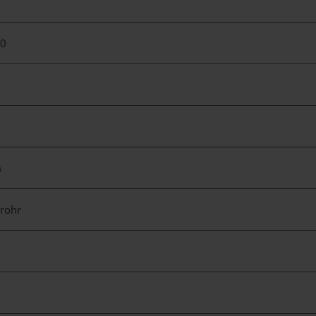
00
t
1
m
rohr