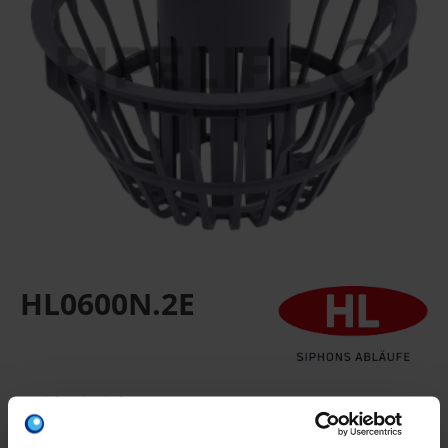
HL0600N.2E
Laubfangkorb für HL600N
HL Ersatz- Laubfangkorb für Regensinkkasten HL600N