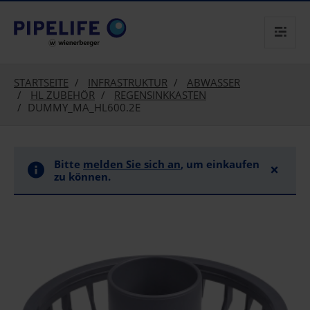
text.skipToContent
text.skipToNavigation
STARTSEITE
INFRASTRUKTUR
ABWASSER
HL ZUBEHÖR
REGENSINKKASTEN
DUMMY_MA_HL600.2E
Bitte
melden Sie sich an
, um einkaufen
×
zu können.