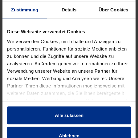
Verpackungseinheit: -
Zustimmung
Details
Über Cookies
DATENBLATT ERSTELLEN
Diese Webseite verwendet Cookies
Wir verwenden Cookies, um Inhalte und Anzeigen zu
personalisieren, Funktionen für soziale Medien anbieten
HL0600N.2E
zu können und die Zugriffe auf unsere Website zu
Stück
analysieren. Außerdem geben wir Informationen zu Ihrer
MINUS
PLUS
Verwendung unserer Website an unsere Partner für
Min.: 1 Stück
soziale Medien, Werbung und Analysen weiter. Unsere
Partner führen diese Informationen möglicherweise mit
24,40 €
ADA
weiteren Daten zusammen, die Sie ihnen bereitgestellt
pro 1 Stück (exkl. Mwst.)
Code
haben oder die sie im Rahmen Ihrer Nutzung der Dienste
gesammelt haben.
Alle zulassen
EIGENSCHAFTEN
Ablehnen