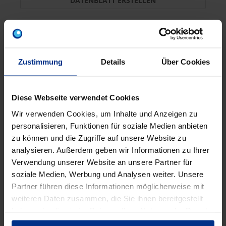
DATENBLATT ERSTELLEN
DOCK-MONTAGE/UNI
Zustimmung
Details
Über Cookies
Stück
MINUS
PLUS
Min.: 1 Stück
Diese Webseite verwendet Cookies
147,45 €
AMX
Wir verwenden Cookies, um Inhalte und Anzeigen zu
personalisieren, Funktionen für soziale Medien anbieten
pro 1 Stück (exkl. Mwst.)
Code
zu können und die Zugriffe auf unsere Website zu
analysieren. Außerdem geben wir Informationen zu Ihrer
Verwendung unserer Website an unsere Partner für
soziale Medien, Werbung und Analysen weiter. Unsere
Partner führen diese Informationen möglicherweise mit
EIGENSCHAFTEN
weiteren Daten zusammen, die Sie ihnen bereitgestellt
haben oder die sie im Rahmen Ihrer Nutzung der Dienste
gesammelt haben.
Montageschlüssel für DOCK-