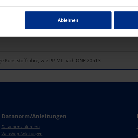
Ablehnen
ge Kunststoffrohre, wie PP-ML nach ONR 20513
Datanorm/Anleitungen
Datanorm anfordern
Webshop-Anleitungen