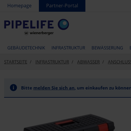
text.skipToContent
text.skipToNavigation
Homepage
Partner-Portal
GEBÄUDETECHNIK
INFRASTRUKTUR
BEWÄSSERUNG
STARTSEITE
INFRASTRUKTUR
ABWASSER
ANSCHLUS
Bitte
melden Sie sich an
, um einkaufen zu können