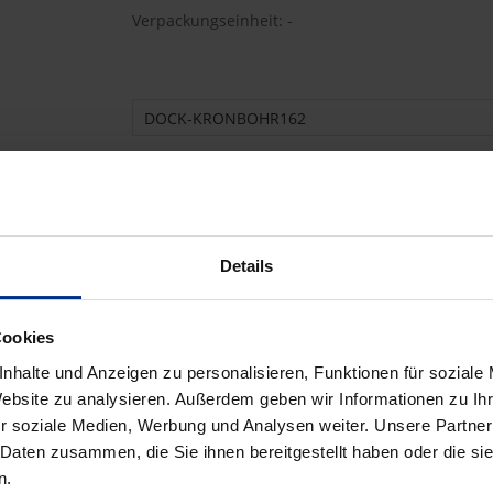
Verpackungseinheit: -
DOCK-KRONBOHR162
1.571,55 €
AMX
pro 1 Stück (exkl. Mwst.)
Code
Details
Cookies
nhalte und Anzeigen zu personalisieren, Funktionen für soziale
Website zu analysieren. Außerdem geben wir Informationen zu I
r soziale Medien, Werbung und Analysen weiter. Unsere Partner
 Daten zusammen, die Sie ihnen bereitgestellt haben oder die s
n.