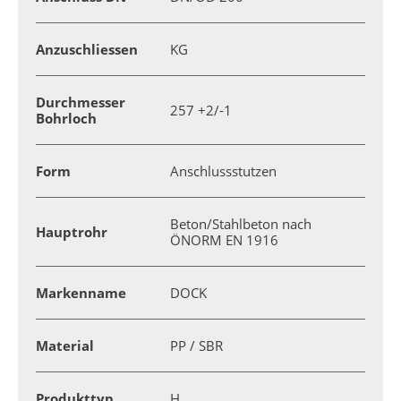
Anzuschliessen
KG
Durchmesser
257 +2/-1
Bohrloch
Form
Anschlussstutzen
Beton/Stahlbeton nach
Hauptrohr
ÖNORM EN 1916
Markenname
DOCK
Material
PP / SBR
Produkttyp
H