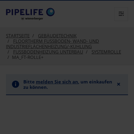
text.skipToContent
text.skipToNavigation
STARTSEITE
GEBÄUDETECHNIK
FLOORTHERM FUSSBODEN- WAND- UND I
NDUSTRIEFLÄCHENHEIZUNG/-KÜHLUNG
FUSSBODENHEIZUNG UNTERBAU
SYSTEMROLLE
MA_FT-ROLLE+
Bitte
melden Sie sich an
, um einkaufen
×
zu können.