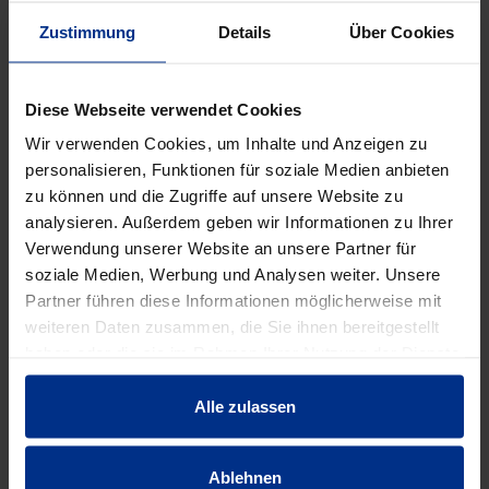
Zustimmung
Details
Über Cookies
Diese Webseite verwendet Cookies
Wir verwenden Cookies, um Inhalte und Anzeigen zu
personalisieren, Funktionen für soziale Medien anbieten
FT-KLBAND
FT-RAND15F
zu können und die Zugriffe auf unsere Website zu
FT Klebeband f Rolle
FT Fbh Randdämmstr
FT 
analysieren. Außerdem geben wir Informationen zu Ihrer
99m/5cm
m Folie 50m
Verwendung unserer Website an unsere Partner für
soziale Medien, Werbung und Analysen weiter. Unsere
Partner führen diese Informationen möglicherweise mit
weiteren Daten zusammen, die Sie ihnen bereitgestellt
haben oder die sie im Rahmen Ihrer Nutzung der Dienste
EIGENSCHAFTEN
gesammelt haben.
Alle zulassen
Belastbarkeit
6,5 kN/m²
Ablehnen