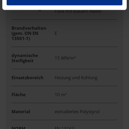
reißfeste PP-Gewebebahn-
Beschichtung
Folie mit blauem Raster
Brandverhalten
(gem. ON EN
E
13501-1)
dynamische
15 MN/m³
Steifigkeit
Einsatzbereich
Heizung und Kühlung
Fläche
10 m²
Material
extrudiertes Polystyrol
NORM
EN 13163