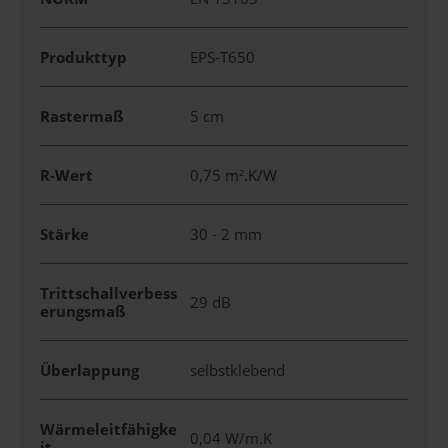
Produkttyp
EPS-T650
Rastermaß
5 cm
R-Wert
0,75 m².K/W
Stärke
30 - 2 mm
Trittschallverbess
29 dB
erungsmaß
Überlappung
selbstklebend
Wärmeleitfähigke
0,04 W/m.K
it