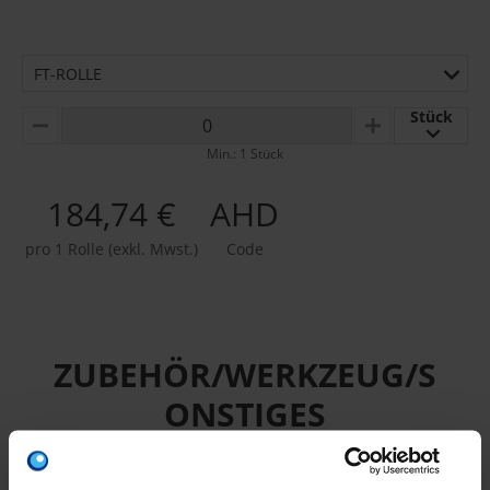
FT-ROLLE
Stück
MINUS
PLUS
Min.: 1 Stück
184,74 €
AHD
pro 1 Rolle (exkl. Mwst.)
Code
ZUBEHÖR/WERKZEUG/S
ONSTIGES