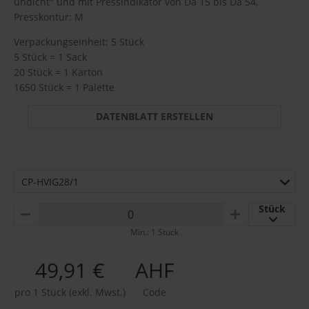
undicht" und mit Pressindikator von Da 15 bis Da 54,
Presskontur: M
Verpackungseinheit: 5 Stück
5 Stück = 1 Sack
20 Stück = 1 Karton
1650 Stück = 1 Palette
DATENBLATT ERSTELLEN
CP-HVIG28/1
Stück
MINUS
PLUS
Min.: 1 Stück
49,91 €
AHF
pro 1 Stück (exkl. Mwst.)
Code