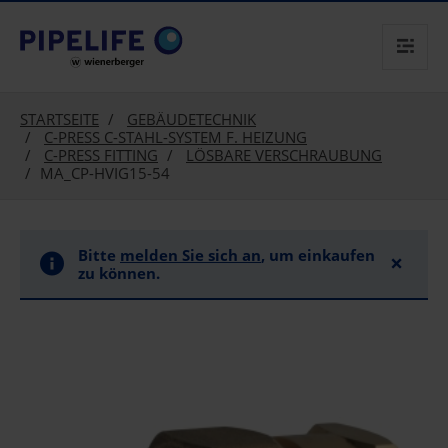
text.skipToContent
text.skipToNavigation
STARTSEITE
GEBÄUDETECHNIK
C-PRESS C-STAHL-SYSTEM F. HEIZUNG
C-PRESS FITTING
LÖSBARE VERSCHRAUBUNG
MA_CP-HVIG15-54
Bitte
melden Sie sich an
, um einkaufen
×
zu können.