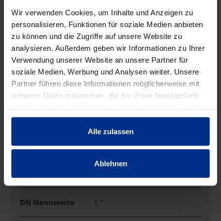
EIGENSCHAFTEN
Wir verwenden Cookies, um Inhalte und Anzeigen zu
personalisieren, Funktionen für soziale Medien anbieten
zu können und die Zugriffe auf unsere Website zu
Ausführung
Muffe/Gewinde
analysieren. Außerdem geben wir Informationen zu Ihrer
Verwendung unserer Website an unsere Partner für
soziale Medien, Werbung und Analysen weiter. Unsere
Außendurchmess
28 mm
Partner führen diese Informationen möglicherweise mit
er
weiteren Daten zusammen, die Sie ihnen bereitgestellt
haben oder die sie im Rahmen Ihrer Nutzung der Dienste
DN
25
gesammelt haben.
Alle zulassen
DN Abgang
25 mm
Ablehnen
DN Abgang Zoll
1 "
DN Nennweite
1 "