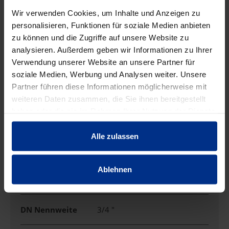
EIGENSCHAFTEN
Wir verwenden Cookies, um Inhalte und Anzeigen zu
personalisieren, Funktionen für soziale Medien anbieten
zu können und die Zugriffe auf unsere Website zu
Ausführung
Muffe/Gewinde
analysieren. Außerdem geben wir Informationen zu Ihrer
Verwendung unserer Website an unsere Partner für
soziale Medien, Werbung und Analysen weiter. Unsere
Außendurchmess
22 mm
Partner führen diese Informationen möglicherweise mit
er
weiteren Daten zusammen, die Sie ihnen bereitgestellt
haben oder die sie im Rahmen Ihrer Nutzung der Dienste
DN
20
gesammelt haben.
Alle zulassen
DN Abgang
25 mm
Ablehnen
DN Abgang Zoll
1 "
DN Nennweite
3/4 "