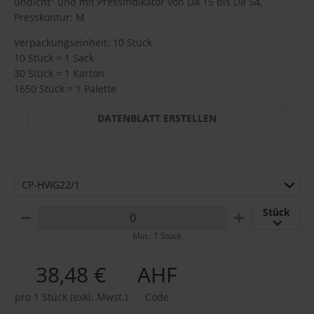
undicht" und mit Pressindikator von Da 15 bis Da 54,
Presskontur: M
Verpackungseinheit: 10 Stück
10 Stück = 1 Sack
30 Stück = 1 Karton
1650 Stück = 1 Palette
DATENBLATT ERSTELLEN
CP-HVIG22/1
Stück
MINUS
PLUS
Min.: 1 Stück
38,48 €
AHF
pro 1 Stück (exkl. Mwst.)
Code