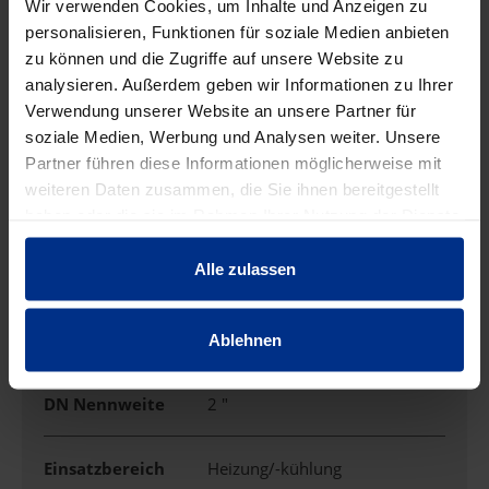
Wir verwenden Cookies, um Inhalte und Anzeigen zu
personalisieren, Funktionen für soziale Medien anbieten
zu können und die Zugriffe auf unsere Website zu
Ausführung
Muffe/Gewinde/Muffe
analysieren. Außerdem geben wir Informationen zu Ihrer
Verwendung unserer Website an unsere Partner für
Außendurchmess
54 mm
soziale Medien, Werbung und Analysen weiter. Unsere
er
Partner führen diese Informationen möglicherweise mit
weiteren Daten zusammen, die Sie ihnen bereitgestellt
DN
50
haben oder die sie im Rahmen Ihrer Nutzung der Dienste
gesammelt haben.
Alle zulassen
DN Abgang
20 mm
DN Abgang Zoll
3/4 "
Ablehnen
DN Nennweite
2 "
Einsatzbereich
Heizung/-kühlung