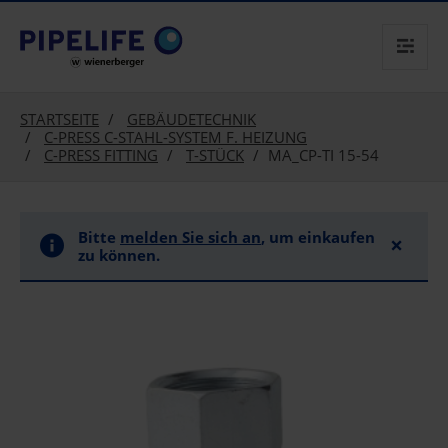
text.skipToContent
text.skipToNavigation
STARTSEITE
GEBÄUDETECHNIK
C-PRESS C-STAHL-SYSTEM F. HEIZUNG
C-PRESS FITTING
T-STÜCK
MA_CP-TI 15-54
Bitte
melden Sie sich an
, um einkaufen
×
zu können.