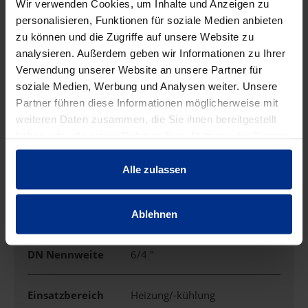
Wir verwenden Cookies, um Inhalte und Anzeigen zu
personalisieren, Funktionen für soziale Medien anbieten
zu können und die Zugriffe auf unsere Website zu
Ausführung
Muffe/Gewinde/Muffe
analysieren. Außerdem geben wir Informationen zu Ihrer
Verwendung unserer Website an unsere Partner für
Außendurchmess
42 mm
soziale Medien, Werbung und Analysen weiter. Unsere
er
Partner führen diese Informationen möglicherweise mit
weiteren Daten zusammen, die Sie ihnen bereitgestellt
DN
40
haben oder die sie im Rahmen Ihrer Nutzung der Dienste
gesammelt haben.
Alle zulassen
DN Abgang
15 mm
DN Abgang Zoll
1/2 "
Ablehnen
DN Nennweite
6/4 "
Einsatzbereich
Heizung/-kühlung