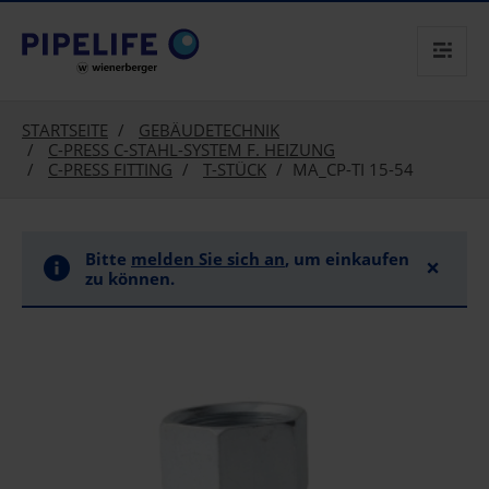
text.skipToContent
text.skipToNavigation
STARTSEITE
GEBÄUDETECHNIK
C-PRESS C-STAHL-SYSTEM F. HEIZUNG
C-PRESS FITTING
T-STÜCK
MA_CP-TI 15-54
Bitte
melden Sie sich an
, um einkaufen
×
zu können.