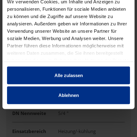
Wir verwenden Cookies, um Inhalte und Anzeigen zu
personalisieren, Funktionen für soziale Medien anbieten
zu können und die Zugriffe auf unsere Website zu
Ausführung
Muffe/Gewinde/Muffe
analysieren. Außerdem geben wir Informationen zu Ihrer
Verwendung unserer Website an unsere Partner für
Außendurchmess
35 mm
soziale Medien, Werbung und Analysen weiter. Unsere
er
Partner führen diese Informationen möglicherweise mit
weiteren Daten zusammen, die Sie ihnen bereitgestellt
DN
32
haben oder die sie im Rahmen Ihrer Nutzung der Dienste
gesammelt haben.
Alle zulassen
DN Abgang
20 mm
DN Abgang Zoll
3/4 "
Ablehnen
DN Nennweite
5/4 "
Einsatzbereich
Heizung/-kühlung