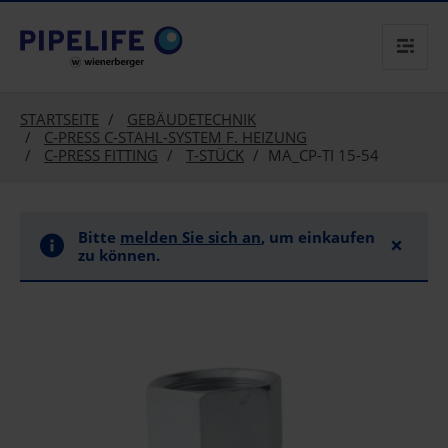
text.skipToContent
text.skipToNavigation
STARTSEITE
GEBÄUDETECHNIK
C-PRESS C-STAHL-SYSTEM F. HEIZUNG
C-PRESS FITTING
T-STÜCK
MA_CP-TI 15-54
Bitte
melden Sie sich an
, um einkaufen
×
zu können.