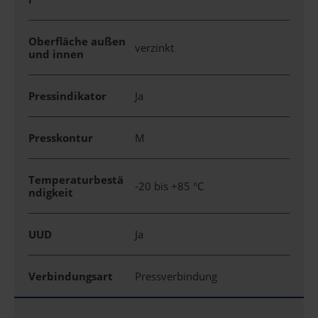
Oberfläche außen
verzinkt
und innen
Pressindikator
Ja
Presskontur
M
Temperaturbestä
-20 bis +85 °C
ndigkeit
UUD
Ja
Verbindungsart
Pressverbindung