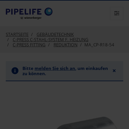
text.skipToContent
text.skipToNavigation
STARTSEITE
GEBÄUDETECHNIK
C-PRESS C-STAHL-SYSTEM F. HEIZUNG
C-PRESS FITTING
REDUKTION
MA_CP-R18-54
Bitte
melden Sie sich an
, um einkaufen
×
zu können.