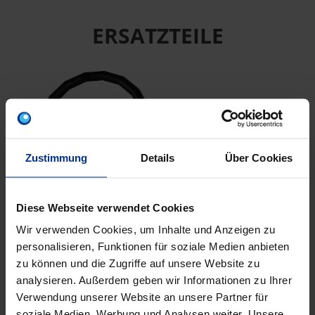
ERSATZTEILE
Zustimmung
Details
Über Cookies
CP-DR15
Diese Webseite verwendet Cookies
EPDM Dichtring da15
Wir verwenden Cookies, um Inhalte und Anzeigen zu
schw ESt/CSt
personalisieren, Funktionen für soziale Medien anbieten
zu können und die Zugriffe auf unsere Website zu
analysieren. Außerdem geben wir Informationen zu Ihrer
Verwendung unserer Website an unsere Partner für
EIGENSCHAFTEN
soziale Medien, Werbung und Analysen weiter. Unsere