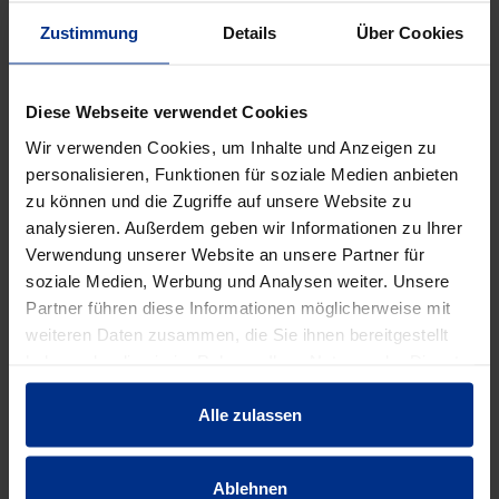
EIGENSCHAFTEN
Zustimmung
Details
Über Cookies
Ausführung
Spitzende/Spitzende
Diese Webseite verwendet Cookies
Wir verwenden Cookies, um Inhalte und Anzeigen zu
personalisieren, Funktionen für soziale Medien anbieten
Außendurchmess
28 mm
er
zu können und die Zugriffe auf unsere Website zu
analysieren. Außerdem geben wir Informationen zu Ihrer
Verwendung unserer Website an unsere Partner für
DN
25
soziale Medien, Werbung und Analysen weiter. Unsere
Partner führen diese Informationen möglicherweise mit
DN Nennweite
1 "
weiteren Daten zusammen, die Sie ihnen bereitgestellt
haben oder die sie im Rahmen Ihrer Nutzung der Dienste
gesammelt haben.
Einsatzbereich
Heizung/-kühlung
Alle zulassen
Form
Sprungbogen
Ablehnen