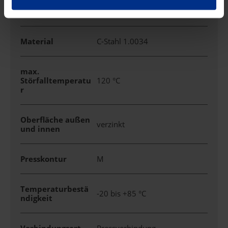
Markenname
C-PRESS
Material
C-Stahl 1.0034
max.
Störfalltemperatu
120 °C
r
Oberfläche außen
verzinkt
und innen
Presskontur
M
Temperaturbestä
-20 bis +85 °C
ndigkeit