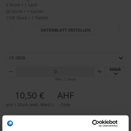
5 Stück = 1 Sack
20 Stück = 1 Karton
1100 Stück = 1 Palette
DATENBLATT ERSTELLEN
CP-SB28
Stück
MINUS
PLUS
Min.: 1 Stück
10,50 €
AHF
pro 1 Stück (exkl. Mwst.)
Code