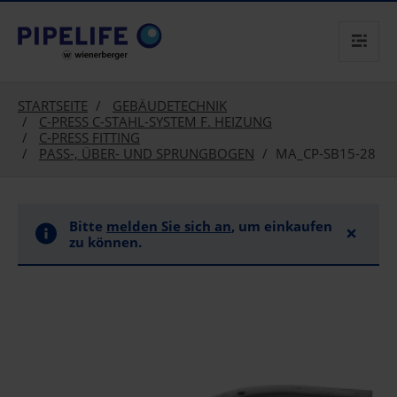
text.skipToContent
text.skipToNavigation
STARTSEITE
GEBÄUDETECHNIK
C-PRESS C-STAHL-SYSTEM F. HEIZUNG
C-PRESS FITTING
PASS-, ÜBER- UND SPRUNGBOGEN
MA_CP-SB15-28
Bitte
melden Sie sich an
, um einkaufen
×
zu können.