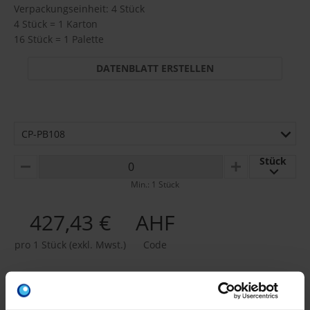
Verpackungseinheit: 4 Stück
4 Stück = 1 Karton
16 Stück = 1 Palette
DATENBLATT ERSTELLEN
CP-PB108
Stück
MINUS
PLUS
Min.: 1 Stück
427,43 €
AHF
pro 1 Stück (exkl. Mwst.)
Code