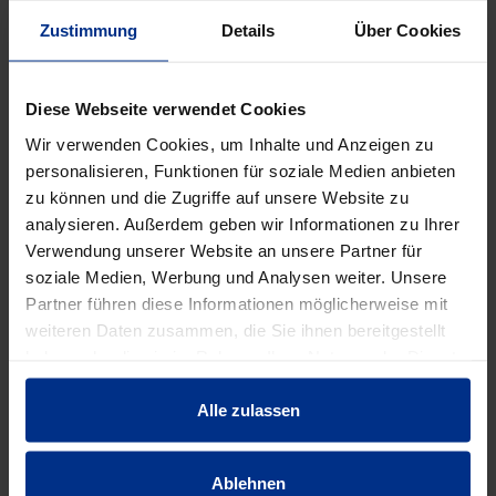
EIGENSCHAFTEN
Zustimmung
Details
Über Cookies
Ausführung
Spitzende/Spitzende
Diese Webseite verwendet Cookies
Wir verwenden Cookies, um Inhalte und Anzeigen zu
Außendurchmess
personalisieren, Funktionen für soziale Medien anbieten
108 mm
er
zu können und die Zugriffe auf unsere Website zu
analysieren. Außerdem geben wir Informationen zu Ihrer
Verwendung unserer Website an unsere Partner für
DN
100
soziale Medien, Werbung und Analysen weiter. Unsere
Partner führen diese Informationen möglicherweise mit
DN Nennweite
4 "
weiteren Daten zusammen, die Sie ihnen bereitgestellt
haben oder die sie im Rahmen Ihrer Nutzung der Dienste
gesammelt haben.
Einsatzbereich
Heizung/-kühlung
Alle zulassen
Form
Passbogen
Ablehnen