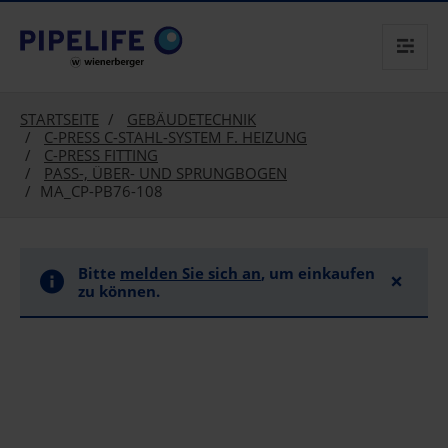
text.skipToContent
text.skipToNavigation
STARTSEITE
GEBÄUDETECHNIK
C-PRESS C-STAHL-SYSTEM F. HEIZUNG
C-PRESS FITTING
PASS-, ÜBER- UND SPRUNGBOGEN
MA_CP-PB76-108
Bitte
melden Sie sich an
, um einkaufen
×
zu können.