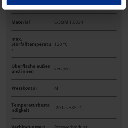
Markenname
C-PRESS
Material
C-Stahl 1.0034
max.
Störfalltemperatu
120 °C
r
Oberfläche außen
verzinkt
und innen
Presskontur
M
Temperaturbestä
-20 bis +85 °C
ndigkeit
Verbindungsart
Pressverbindung