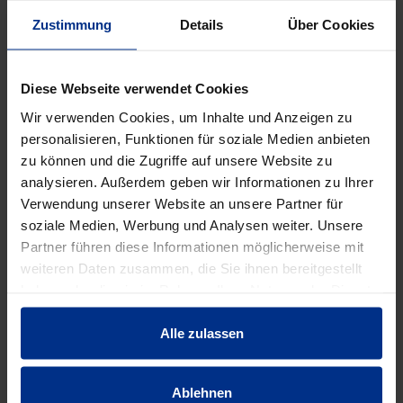
EIGENSCHAFTEN
Zustimmung
Details
Über Cookies
Ausführung
Spitzende/Spitzende
Diese Webseite verwendet Cookies
Wir verwenden Cookies, um Inhalte und Anzeigen zu
Außendurchmess
personalisieren, Funktionen für soziale Medien anbieten
88 mm
er
zu können und die Zugriffe auf unsere Website zu
analysieren. Außerdem geben wir Informationen zu Ihrer
Verwendung unserer Website an unsere Partner für
DN
80
soziale Medien, Werbung und Analysen weiter. Unsere
Partner führen diese Informationen möglicherweise mit
DN Nennweite
3 "
weiteren Daten zusammen, die Sie ihnen bereitgestellt
haben oder die sie im Rahmen Ihrer Nutzung der Dienste
gesammelt haben.
Einsatzbereich
Heizung/-kühlung
Alle zulassen
Form
Passbogen
Ablehnen