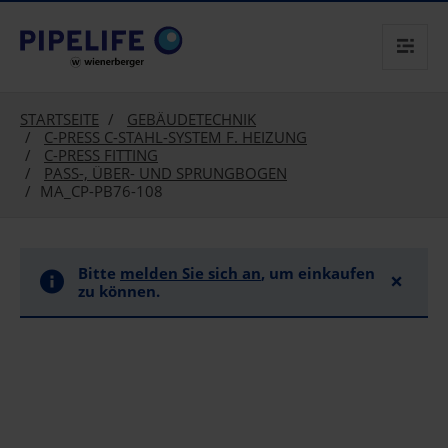
text.skipToContent
text.skipToNavigation
STARTSEITE
GEBÄUDETECHNIK
C-PRESS C-STAHL-SYSTEM F. HEIZUNG
C-PRESS FITTING
PASS-, ÜBER- UND SPRUNGBOGEN
MA_CP-PB76-108
Bitte
melden Sie sich an
, um einkaufen
×
zu können.