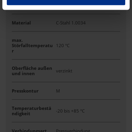
Markenname
C-PRESS
Material
C-Stahl 1.0034
max.
Störfalltemperatu
120 °C
r
Oberfläche außen
verzinkt
und innen
Presskontur
M
Temperaturbestä
-20 bis +85 °C
ndigkeit
Verbindungsart
Pressverbindung