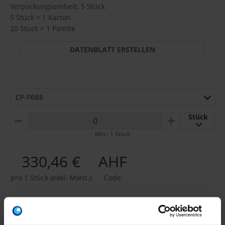
Verpackungseinheit: 5 Stück
5 Stück = 1 Karton
20 Stück = 1 Palette
DATENBLATT ERSTELLEN
CP-PB88
Stück
MINUS
PLUS
Min.: 1 Stück
330,46 €
AHF
pro 1 Stück (exkl. Mwst.)
Code