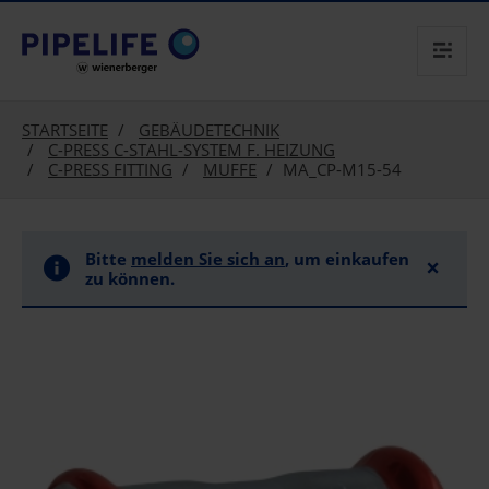
text.skipToContent
text.skipToNavigation
STARTSEITE
GEBÄUDETECHNIK
C-PRESS C-STAHL-SYSTEM F. HEIZUNG
C-PRESS FITTING
MUFFE
MA_CP-M15-54
Bitte
melden Sie sich an
, um einkaufen
×
zu können.