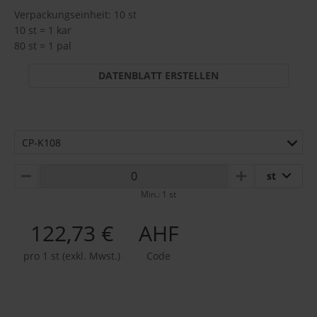
Verpackungseinheit: 10 st
10 st = 1 kar
80 st = 1 pal
DATENBLATT ERSTELLEN
CP-K108
st
MINUS
PLUS
Min.: 1 st
122,73 €
AHF
pro 1 st (exkl. Mwst.)
Code