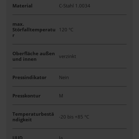
Material
C-Stahl 1.0034
max.
Störfalltemperatu
120 °C
r
Oberfläche außen
verzinkt
und innen
Pressindikator
Nein
Presskontur
M
Temperaturbestä
-20 bis +85 °C
ndigkeit
UUD
Ja