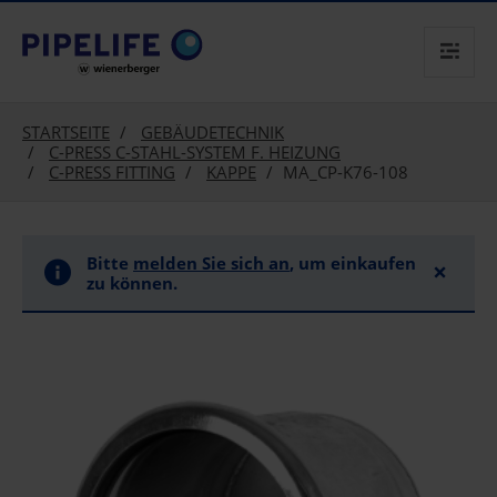
text.skipToContent
text.skipToNavigation
STARTSEITE
GEBÄUDETECHNIK
C-PRESS C-STAHL-SYSTEM F. HEIZUNG
C-PRESS FITTING
KAPPE
MA_CP-K76-108
Bitte
melden Sie sich an
, um einkaufen
×
zu können.