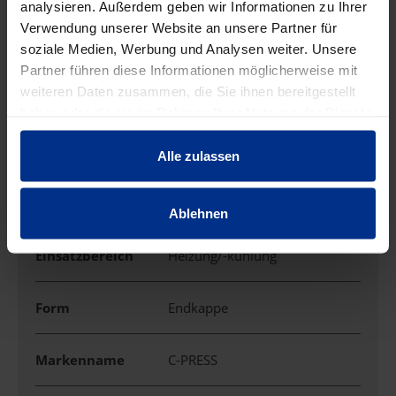
analysieren. Außerdem geben wir Informationen zu Ihrer
Verwendung unserer Website an unsere Partner für
Ausführung
Muffe/Kappe
soziale Medien, Werbung und Analysen weiter. Unsere
Partner führen diese Informationen möglicherweise mit
Außendurchmess
108 mm
weiteren Daten zusammen, die Sie ihnen bereitgestellt
er
haben oder die sie im Rahmen Ihrer Nutzung der Dienste
gesammelt haben.
DN
100
Alle zulassen
DN Nennweite
4 "
Ablehnen
Einsatzbereich
Heizung/-kühlung
Form
Endkappe
Markenname
C-PRESS