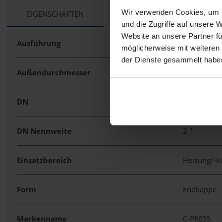
Wir verwenden Cookies, um I
CURRENT
EIGENSCHAFTEN
TECHNISCHE UNTERLAGEN
TAB:
und die Zugriffe auf unsere 
Website an unsere Partner fü
Ausführung
Muffe/Kap
möglicherweise mit weiteren
der Dienste gesammelt habe
Außendurchmesser
76 mm
DN
65
DN Nennweite
2 "
Einsatzbereich
Heizung/-
Form
Endkappe
Markenname
C-PRESS