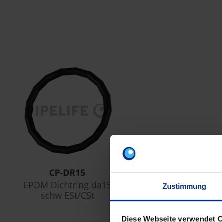
CP-DR15
EPDM Dichtring da15
Zustimmung
schw ESt/CSt
Diese Webseite verwendet 