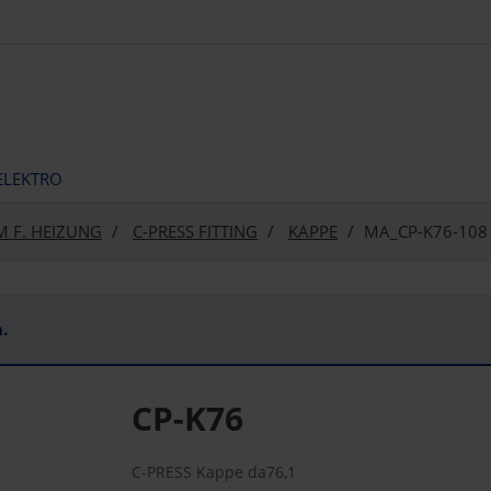
ELEKTRO
M F. HEIZUNG
C-PRESS FITTING
KAPPE
MA_CP-K76-108
.
CP-K76
C-PRESS Kappe da76,1