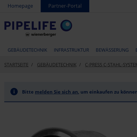
text.skipToContent
text.skipToNavigation
Homepage
Partner-Portal
GEBÄUDETECHNIK
INFRASTRUKTUR
BEWÄSSERUNG
STARTSEITE
GEBÄUDETECHNIK
C-PRESS C-STAHL-SYSTE
Bitte
melden Sie sich an
, um einkaufen zu können