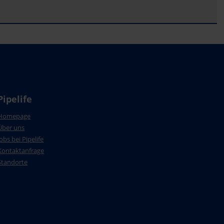
Pipelife
Homepage
Über uns
Jobs bei Pipelife
Kontaktanfrage
Standorte