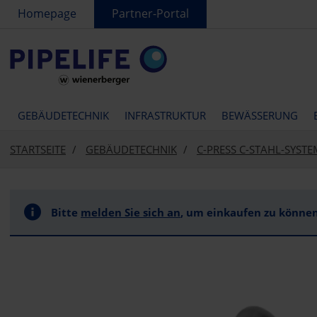
text.skipToContent
text.skipToNavigation
Homepage
Partner-Portal
GEBÄUDETECHNIK
INFRASTRUKTUR
BEWÄSSERUNG
STARTSEITE
GEBÄUDETECHNIK
C-PRESS C-STAHL-SYSTE
Bitte
melden Sie sich an
, um einkaufen zu können