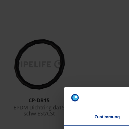
CP-DR15
EPDM Dichtring da15
schw ESt/CSt
Zustimmung