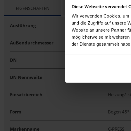
Diese Webseite verwendet 
CURRENT
EIGENSCHAFTEN
TECHNISCHE UNTERLAGEN
TAB:
Wir verwenden Cookies, um I
und die Zugriffe auf unsere 
Ausführung
Muffe/Muf
Website an unsere Partner fü
möglicherweise mit weiteren
Außendurchmesser
88 mm
der Dienste gesammelt habe
DN
80
DN Nennweite
3 "
Einsatzbereich
Heizung/-
Form
Bogen 45°
Markenname
C-PRESS