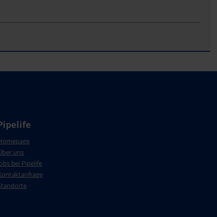
Pipelife
Homepage
Über uns
Jobs bei Pipelife
Kontaktanfrage
Standorte