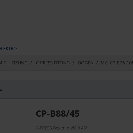
ELEKTRO
M F. HEIZUNG
C-PRESS FITTING
BOGEN
MA_CP-B76-10
.
CP-B88/45
C-PRESS Bogen da88,9 45°