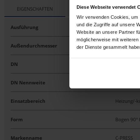
Diese Webseite verwendet 
CURRENT
EIGENSCHAFTEN
TECHNISCHE UNTERLAGEN
TAB:
Wir verwenden Cookies, um I
und die Zugriffe auf unsere 
Ausführung
Muffe/Stut
Website an unsere Partner fü
möglicherweise mit weiteren
Außendurchmesser
42 mm
der Dienste gesammelt habe
DN
40
DN Nennweite
6/4 "
Einsatzbereich
Heizung/-
Form
Bogen 90° 
Markenname
C-PRESS