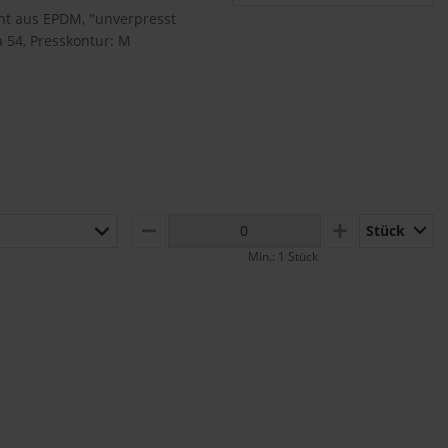
nt aus EPDM, "unverpresst
a 54, Presskontur: M
Stück
MINUS
PLUS
Min.: 1 Stück