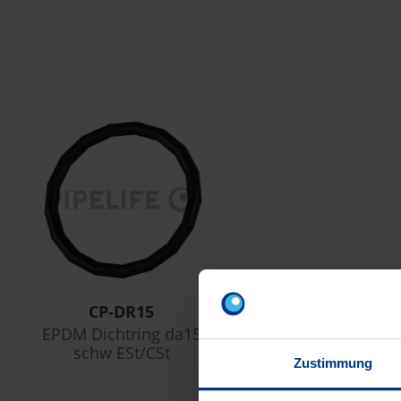
CP-DR15
EPDM Dichtring da15
schw ESt/CSt
Zustimmung