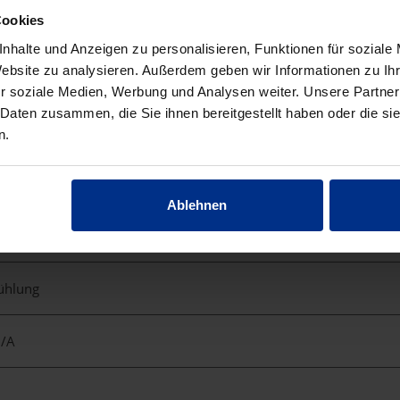
Cookies
nhalte und Anzeigen zu personalisieren, Funktionen für soziale
Website zu analysieren. Außerdem geben wir Informationen zu I
zen
r soziale Medien, Werbung und Analysen weiter. Unsere Partner
 Daten zusammen, die Sie ihnen bereitgestellt haben oder die s
n.
Ablehnen
kühlung
I/A