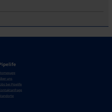
Pipelife
Homepage
Über uns
Jobs bei Pipelife
Kontaktanfrage
Standorte