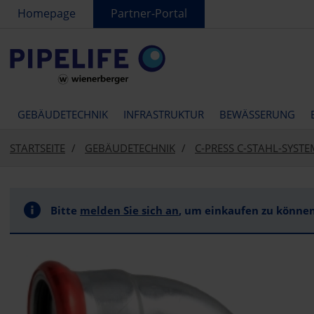
text.skipToContent
text.skipToNavigation
Homepage
Partner-Portal
GEBÄUDETECHNIK
INFRASTRUKTUR
BEWÄSSERUNG
STARTSEITE
GEBÄUDETECHNIK
C-PRESS C-STAHL-SYSTE
Bitte
melden Sie sich an
, um einkaufen zu können