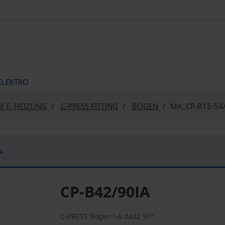
ELEKTRO
M F. HEIZUNG
C-PRESS FITTING
BOGEN
MA_CP-B15-54/
.
CP-B42/90IA
C-PRESS Bogen I-A da42 90°