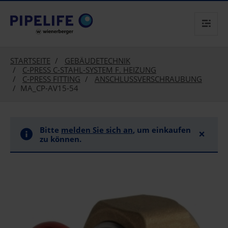
text.skipToContent
text.skipToNavigation
STARTSEITE
GEBÄUDETECHNIK
C-PRESS C-STAHL-SYSTEM F. HEIZUNG
C-PRESS FITTING
ANSCHLUSSVERSCHRAUBUNG
MA_CP-AV15-54
Bitte
melden Sie sich an
, um einkaufen
×
zu können.