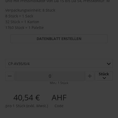
und mit Pressindikator von Da 15 bis Da 54, Presskontur: M
Verpackungseinheit: 8 Stück
8 Stück = 1 Sack
32 Stück = 1 Karton
1760 Stück = 1 Palette
DATENBLATT ERSTELLEN
CP-AV35/6/4
Stück
MINUS
PLUS
Min.: 1 Stück
40,54 €
AHF
pro 1 Stück (exkl. Mwst.)
Code