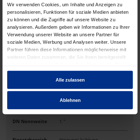
EIGENSCHAFTEN
Wir verwenden Cookies, um Inhalte und Anzeigen zu
personalisieren, Funktionen für soziale Medien anbieten
zu können und die Zugriffe auf unsere Website zu
Ausführung
Muffe/Gewinde
analysieren. Außerdem geben wir Informationen zu Ihrer
Verwendung unserer Website an unsere Partner für
Außendurchmess
soziale Medien, Werbung und Analysen weiter. Unsere
35 mm
er
Partner führen diese Informationen möglicherweise mit
weiteren Daten zusammen, die Sie ihnen bereitgestellt
haben oder die sie im Rahmen Ihrer Nutzung der Dienste
DN
32
gesammelt haben.
Alle zulassen
DN Abgang
42 mm
Ablehnen
DN Abgang Zoll
1 "
DN Nennweite
1 "
Einsatzbereich
Heizung/-kühlung