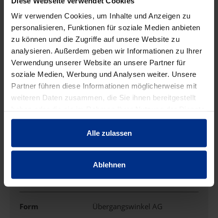
Diese Webseite verwendet Cookies
Wir verwenden Cookies, um Inhalte und Anzeigen zu
EIGENSCHAFTEN
personalisieren, Funktionen für soziale Medien anbieten
zu können und die Zugriffe auf unsere Website zu
analysieren. Außerdem geben wir Informationen zu Ihrer
Ausführung
Muffe/Gewinde
Verwendung unserer Website an unsere Partner für
soziale Medien, Werbung und Analysen weiter. Unsere
Außendurchmess
Partner führen diese Informationen möglicherweise mit
22 mm
er
weiteren Daten zusammen, die Sie ihnen bereitgestellt
haben oder die sie im Rahmen Ihrer Nutzung der Dienste
DN
20
gesammelt haben.
Alle zulassen
DN Nennweite
3/4 "
Ablehnen
Einsatzbereich
Heizung/-kühlung
Form
Übergangswinkel AG