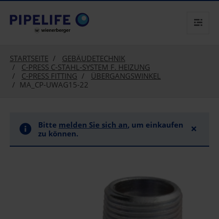
text.skipToContent
text.skipToNavigation
STARTSEITE
GEBÄUDETECHNIK
C-PRESS C-STAHL-SYSTEM F. HEIZUNG
C-PRESS FITTING
ÜBERGANGSWINKEL
MA_CP-UWAG15-22
Bitte
melden Sie sich an
, um einkaufen
×
zu können.